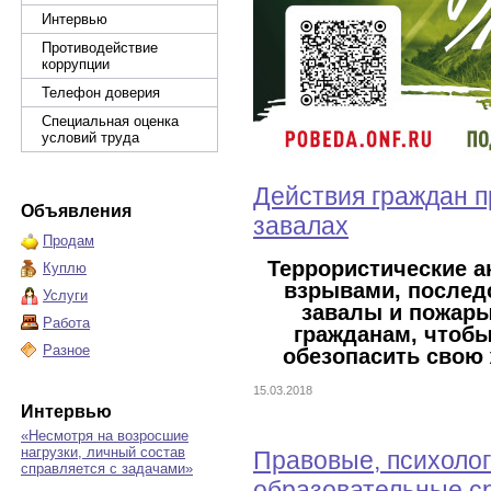
Интервью
Противодействие
коррупции
Телефон доверия
Специальная оценка
условий труда
Действия граждан п
Объявления
завалах
Продам
Террористические а
Куплю
взрывами, послед
Услуги
завалы и пожары
Работа
гражданам, чтоб
Разное
обезопасить свою 
15.03.2018
Интервью
«Несмотря на возросшие
нагрузки, личный состав
Правовые, психолог
справляется с задачами»
образовательные с