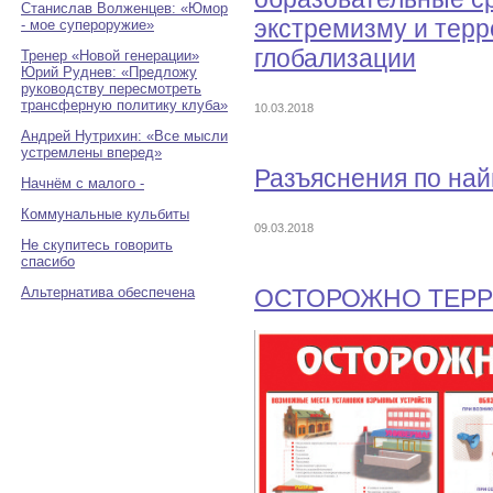
Станислав Волженцев: «Юмор
экстремизму и терр
- мое супероружие»
глобализации
Тренер «Новой генерации»
Юрий Руднев: «Предложу
руководству пересмотреть
трансферную политику клуба»
10.03.2018
Андрей Нутрихин: «Все мысли
устремлены вперед»
Разъяснения по на
Начнём с малого -
Коммунальные кульбиты
09.03.2018
Не скупитесь говорить
спасибо
Альтернатива обеспечена
ОСТОРОЖНО ТЕР