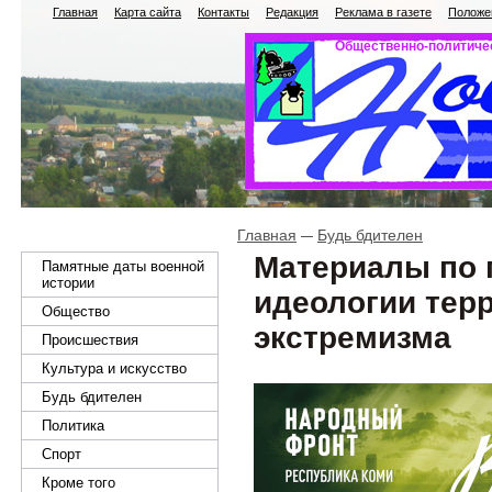
Главная
Карта сайта
Контакты
Редакция
Реклама в газете
Положен
Общественно-политичес
Главная
Будь бдителен
Материалы по 
Памятные даты военной
истории
идеологии тер
Общество
экстремизма
Происшествия
Культура и искусство
Будь бдителен
Политика
Спорт
Кроме того