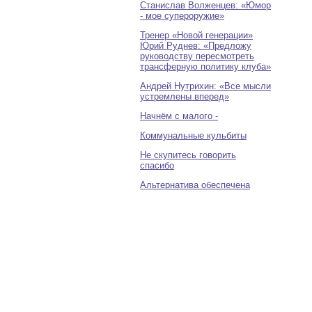
Станислав Волженцев: «Юмор
- мое супероружие»
Тренер «Новой генерации»
Юрий Руднев: «Предложу
руководству пересмотреть
трансферную политику клуба»
Андрей Нутрихин: «Все мысли
устремлены вперед»
Начнём с малого -
Коммунальные кульбиты
Не скупитесь говорить
спасибо
Альтернатива обеспечена