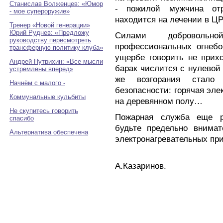
Станислав Волженцев: «Юмор
- пожилой мужчина отр
- мое супероружие»
находится на лечении в ЦР
Тренер «Новой генерации»
Юрий Руднев: «Предложу
Силами доброволь
руководству пересмотреть
профессиональных огнебо
трансферную политику клуба»
ущербе говорить не прихо
Андрей Нутрихин: «Все мысли
барак числится с нулевой
устремлены вперед»
же возгорания стало
Начнём с малого -
безопасности: горячая эле
Коммунальные кульбиты
на деревянном полу…
Не скупитесь говорить
Пожарная служба еще р
спасибо
будьте предельно внимат
Альтернатива обеспечена
электронагревательных при
А.Казаринов.