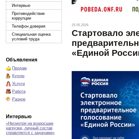
Интервью
Противодействие
коррупции
25.05.2026
Телефон доверия
Стартовало эл
Специальная оценка
условий труда
предварительн
«Единой Росси
Объявления
Продам
Куплю
Услуги
Работа
Разное
Интервью
«Несмотря на возросшие
нагрузки, личный состав
справляется с задачами»