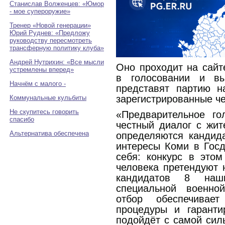
Станислав Волженцев: «Юмор
- мое супероружие»
Тренер «Новой генерации»
Юрий Руднев: «Предложу
руководству пересмотреть
трансферную политику клуба»
Андрей Нутрихин: «Все мысли
Оно проходит на сай
устремлены вперед»
в голосовании и вы
Начнём с малого -
представят партию н
зарегистрированные че
Коммунальные кульбиты
Не скупитесь говорить
«Предварительное г
спасибо
честный диалог с жит
Альтернатива обеспечена
определяются кандид
интересы Коми в Гос
себя: конкурс в это
человека претендуют 
кандидатов 8 наш
специальной военно
отбор обеспечивает
процедуры и гаранти
подойдёт с самой сил