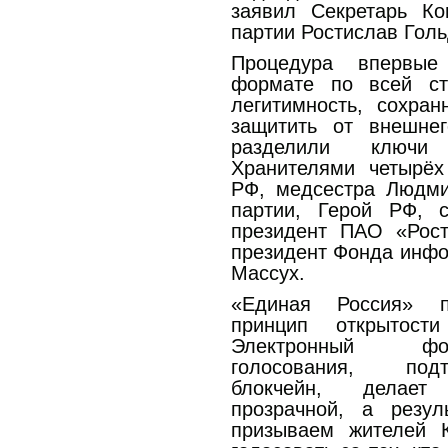
заявил Секретарь Ко
партии Ростислав Гол
Процедура впервые
формате по всей ст
легитимность, сохра
защитить от внешнег
разделили ключи 
Хранителями четырёх
РФ, медсестра Людми
партии, Герой РФ, с
президент ПАО «Рост
президент Фонда инф
Массух.
«Единая Россия» по
принцип открытост
Электронный фор
голосования, под
блокчейн, делает
прозрачной, а резу
призываем жителей К