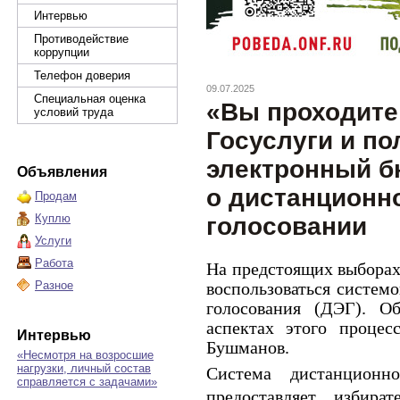
Интервью
Противодействие
коррупции
Телефон доверия
09.07.2025
Специальная оценка
«Вы проходите
условий труда
Госуслуги и по
электронный б
Объявления
о дистанционн
Продам
Куплю
голосовании
Услуги
Работа
На предстоящих выборах
Разное
воспользоваться систем
голосования (ДЭГ). О
аспектах этого процес
Интервью
Бушманов.
«Несмотря на возросшие
нагрузки, личный состав
Система дистанционно
справляется с задачами»
предоставляет избира