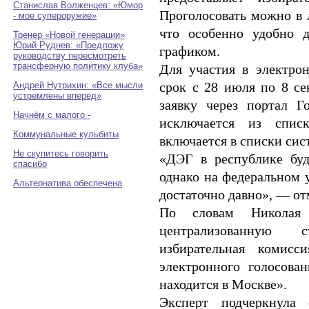
Станислав Волженцев: «Юмор
Проголосовать можно в 
- мое супероружие»
что особенно удобно 
Тренер «Новой генерации»
Юрий Руднев: «Предложу
графиком.
руководству пересмотреть
трансферную политику клуба»
Для участия в электро
срок с 28 июля по 8 се
Андрей Нутрихин: «Все мысли
устремлены вперед»
заявку через портал Г
Начнём с малого -
исключается из спис
Коммунальные кульбиты
включается в списки си
Не скупитесь говорить
«ДЭГ в республике буд
спасибо
однако на федеральном у
Альтернатива обеспечена
достаточно давно», — от
По словам Николая 
централизованную ст
избирательная комисс
электронного голосова
находится в Москве».
Эксперт подчеркнула с