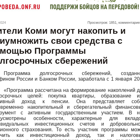
2024
Просмотров: 1851, комментарие
тели Коми могут накопить и
иумножить свои средства с
омощью Программы
лгосрочных сбережений
Программа долгосрочных сбережений, созданн
ином России и Банком России, заработала с 1 января 2
«Программа рассчитана на формирование накоплений д
госрочных целей: покупка квартиры, образование и
сивный доход к пенсии. Она представляет соб
овременно накопительный и сберегательный финансов
трумент с активным государственным участием. В н
дусмотрены особенности, характерные для вкладо
ивидуальных инвестиционных счетов и добровольно
сионного страхования. То есть участник программы мож
учить как инвестиционный доход, так и налогов