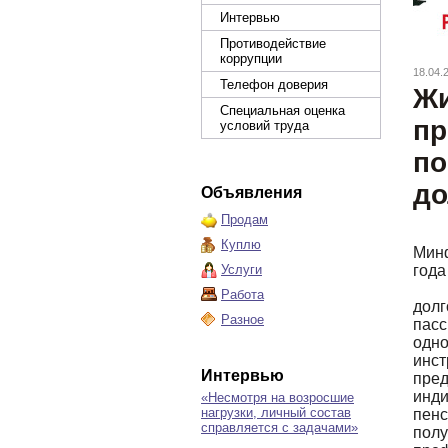
Интервью
Противодействие
коррупции
18.04.
Телефон доверия
Жи
Специальная оценка
пр
условий труда
п
до
Объявления
Продам
Куплю
Минф
Услуги
года
Работа
дол
Разное
пас
одн
инс
Интервью
пре
инд
«Несмотря на возросшие
нагрузки, личный состав
пен
справляется с задачами»
пол