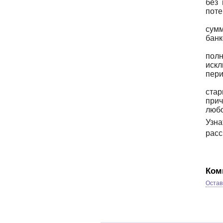
без
поте
сум
банк
пол
искл
пери
стар
при
любо
Узна
расс
Ком
Остав