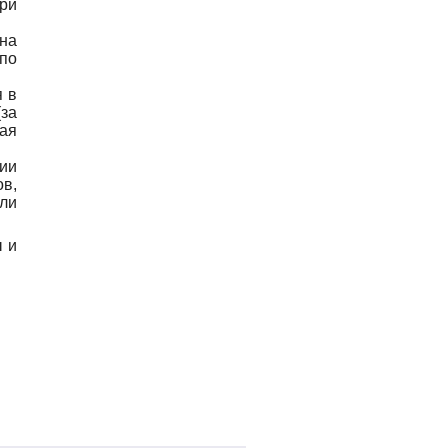
ри
на
по
 в
за
ная
ии
в,
ли
ы и