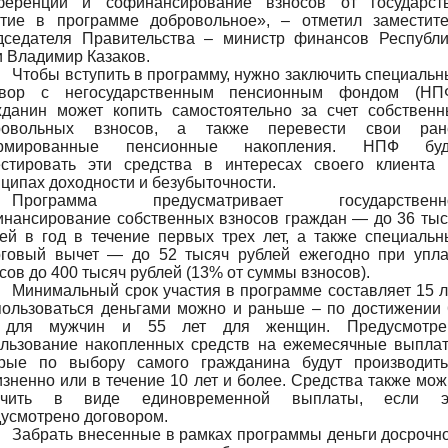
ференции и софинансирование взносов от государств
стие в программе добровольное», – отметил заместите
дседателя Правительства – министр финансов Республи
 Владимир Казаков.
Чтобы вступить в программу, нужно заключить специаль
овор с негосударственным пенсионным фондом (НПФ
жданин может копить самостоятельно за счет собственн
ровольных взносов, а также перевести свои ран
рмированные пенсионные накопления. НПФ буд
естировать эти средства в интересах своего клиента 
ципах доходности и безубыточности.
Программа предусматривает государственн
нансирование собственных взносов граждан — до 36 тыс
ей в год в течение первых трех лет, а также специаль
оговый вычет — до 52 тысяч рублей ежегодно при упла
сов до 400 тысяч рублей (13% от суммы взносов).
Минимальный срок участия в программе составляет 15 л
ользоваться деньгами можно и раньше – по достижении 
 для мужчин и 55 лет для женщин. Предусмотре
ользование накопленных средств на ежемесячные выплат
орые по выбору самого гражданина будут производить
зненно или в течение 10 лет и более. Средства также мо
учить в виде единовременной выплаты, если э
усмотрено договором.
Забрать внесенные в рамках программы деньги досрочн