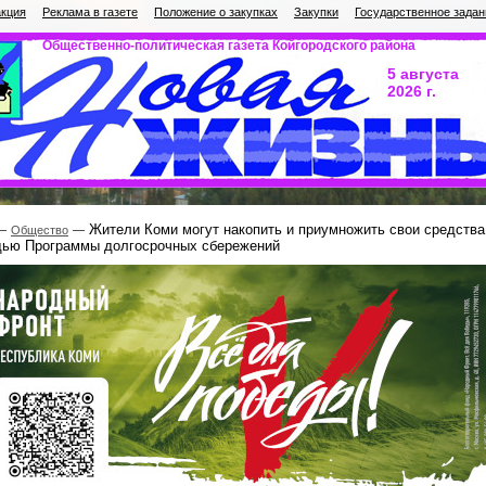
кция
Реклама в газете
Положение о закупках
Закупки
Государственное задан
Общественно-политическая газета Койгородского района
5 августа
2026 г.
Жители Коми могут накопить и приумножить свои средства
Общество
щью Программы долгосрочных сбережений