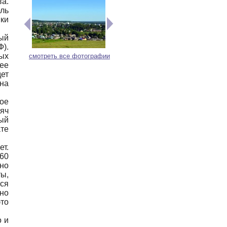
а.
ль
ки
ный
).
ых
смотреть все фотографии
ее
ет
на
ое
яч
ный
те
ет.
60
но
ы,
ся
жно
то
о и