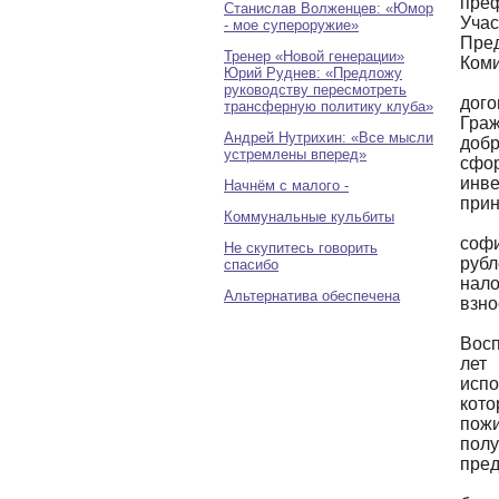
пре
Станислав Волженцев: «Юмор
Уча
- мое супероружие»
Пре
Тренер «Новой генерации»
Коми
Юрий Руднев: «Предложу
руководству пересмотреть
дог
трансферную политику клуба»
Гра
Андрей Нутрихин: «Все мысли
доб
устремлены вперед»
сфо
инв
Начнём с малого -
прин
Коммунальные кульбиты
софи
Не скупитесь говорить
рубл
спасибо
нал
Альтернатива обеспечена
взно
Восп
лет
исп
кот
пожи
пол
пред