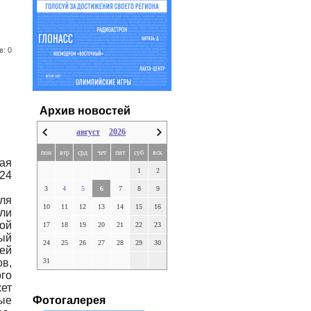
в: 0
Архив новостей
август
2026
пон
втр
срд
чет
пят
суб
вск
ая
1
2
024
3
4
5
6
7
8
9
ля
10
11
12
13
14
15
16
ли
ой
17
18
19
20
21
22
23
ый
24
25
26
27
28
29
30
ей
31
в,
го
ет
Фотогалерея
ые