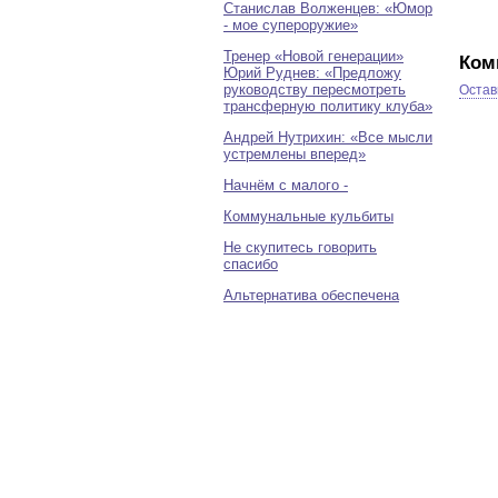
Станислав Волженцев: «Юмор
- мое супероружие»
Тренер «Новой генерации»
Ком
Юрий Руднев: «Предложу
руководству пересмотреть
Остав
трансферную политику клуба»
Андрей Нутрихин: «Все мысли
устремлены вперед»
Начнём с малого -
Коммунальные кульбиты
Не скупитесь говорить
спасибо
Альтернатива обеспечена