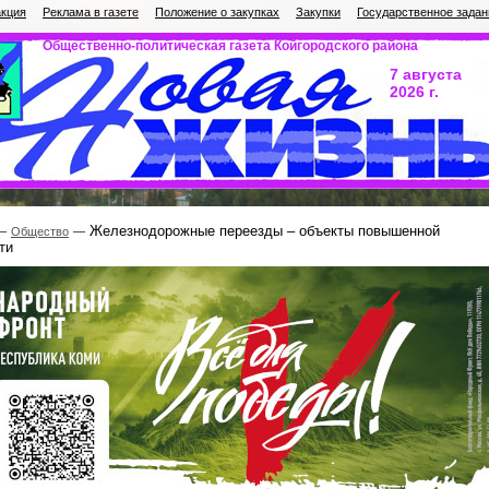
кция
Реклама в газете
Положение о закупках
Закупки
Государственное задан
Общественно-политическая газета Койгородского района
7 августа
2026 г.
Железнодорожные переезды – объекты повышенной
Общество
ти