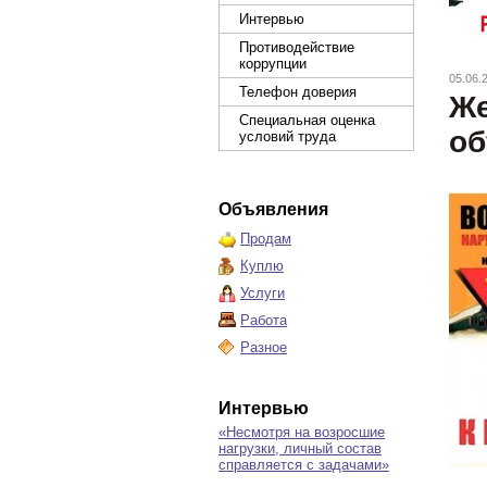
Интервью
Противодействие
коррупции
05.06.
Телефон доверия
Же
Специальная оценка
об
условий труда
Объявления
Продам
Куплю
Услуги
Работа
Разное
Интервью
«Несмотря на возросшие
нагрузки, личный состав
справляется с задачами»