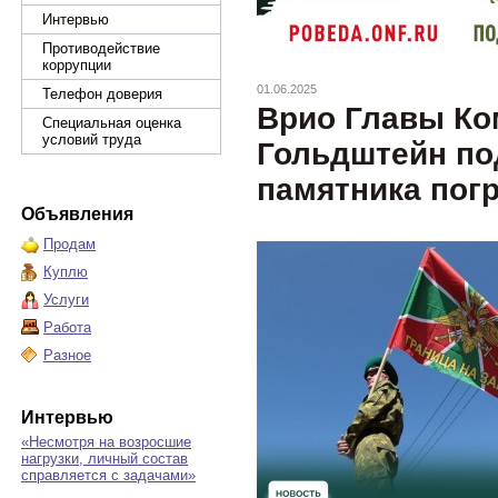
Интервью
Противодействие
коррупции
01.06.2025
Телефон доверия
Врио Главы Ко
Специальная оценка
условий труда
Гольдштейн по
памятника пог
Объявления
Продам
Куплю
Услуги
Работа
Разное
Интервью
«Несмотря на возросшие
нагрузки, личный состав
справляется с задачами»