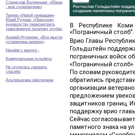
Станислав Волженцев: «Юмор
- мое супероружие»
Тренер «Новой генерации»
Юрий Руднев: «Предложу
руководству пересмотреть
В Республике Коми
трансферную политику клуба»
«Пограничный столб".
Андрей Нутрихин: «Все мысли
Врио Главы Республи
устремлены вперед»
Гольдштейн поддержа
Начнём с малого -
пограничных войск об
Коммунальные кульбиты
«Пограничный столб» 
Не скупитесь говорить
По словам руководите
спасибо
обратились представ
Альтернатива обеспечена
организации ветерано
предложением увеков
защитников границ. И
поддержку врио главы
Сейчас согласовывае
памятного знака на ул
мемориалом «Скорбящ