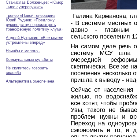
Станислав Волженцев: «Юмор
- мое супероружие»
Галина Карманова, гл
Тренер «Новой генерации»
Юрий Руднев: «Предложу
- В системе местных 
руководству пересмотреть
давно - главным б
трансферную политику клуба»
сельского поселения 12 
Андрей Нутрихин: «Все мысли
устремлены вперед»
На самом деле речь 
Начнём с малого -
систему МСУ шла 
очередной реформы
Коммунальные кульбиты
скептически. Все же н
Не скупитесь говорить
поселения несколько о
спасибо
пришла к выводу - над
Альтернатива обеспечена
Сейчас от населения 
жилью, по водоснабж
все хотят, чтобы проб
Увы, такого не быва
проблем нужны и вре
Переход на одноуров
сэкономить и то, и 
опыте других регионов