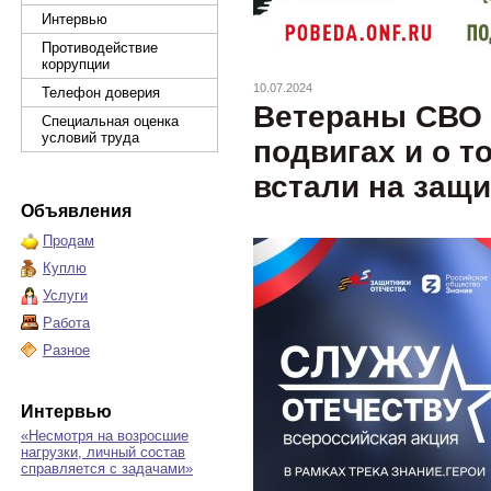
Интервью
Противодействие
коррупции
10.07.2024
Телефон доверия
Ветераны СВО 
Специальная оценка
условий труда
подвигах и о т
встали на защ
Объявления
Продам
Куплю
Услуги
Работа
Разное
Интервью
«Несмотря на возросшие
нагрузки, личный состав
справляется с задачами»