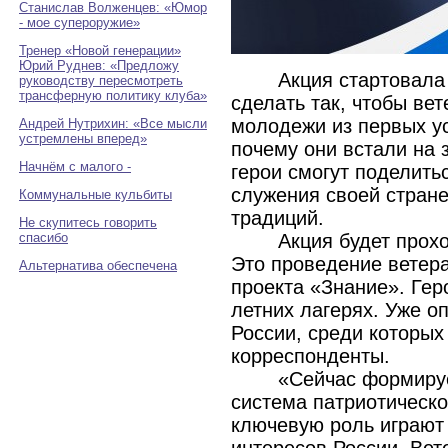
Станислав Волженцев: «Юмор
- мое супероружие»
Тренер «Новой генерации»
Юрий Руднев: «Предложу
Акция стартовала 
руководству пересмотреть
трансферную политику клуба»
сделать так, чтобы ве
молодежи из первых ус
Андрей Нутрихин: «Все мысли
устремлены вперед»
почему они встали на
Начнём с малого -
герои смогут поделит
служения своей стране
Коммунальные кульбиты
традиций.
Не скупитесь говорить
спасибо
Акция будет прох
Это проведение ветер
Альтернатива обеспечена
проекта «Знание». Гер
летних лагерях. Уже о
России, среди которы
корреспонденты.
«Сейчас формиру
система патриотическо
ключевую роль играют 