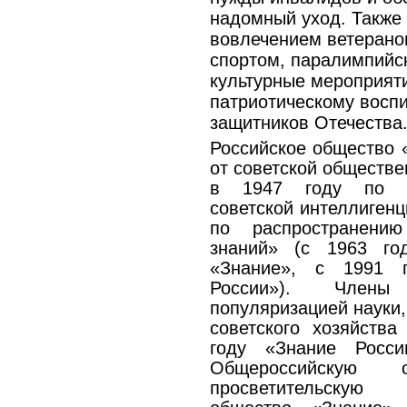
надомный уход. Также
вовлечением ветеранов
спортом, паралимпийск
культурные мероприяти
патриотическому восп
защитников Отечества
Российское общество 
от советской обществе
в 1947 году по ин
советской интеллиген
по распространени
знаний» (с 1963 го
«Знание», с 1991 
России»). Члены
популяризацией науки,
советского хозяйств
году «Знание Росс
Общероссийскую общ
просветительскую 