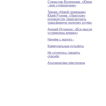
Станислав Волженцев: «Юмор
- мое супероружие»
Тренер «Новой генерации»
Юрий Руднев: «Предложу
руководству пересмотреть
трансферную политику клуба»
Андрей Нутрихин: «Все мысли
устремлены вперед»
Начнём с малого -
Коммунальные кульбиты
Не скупитесь говорить
спасибо
Альтернатива обеспечена