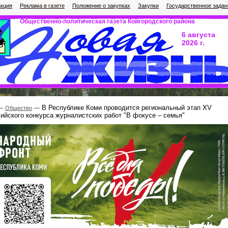
кция
Реклама в газете
Положение о закупках
Закупки
Государственное задан
Общественно-политическая газета Койгородского района
6 августа
2026 г.
В Республике Коми проводится региональный этап XV
Общество
ийского конкурса журналистских работ "В фокусе – семья"