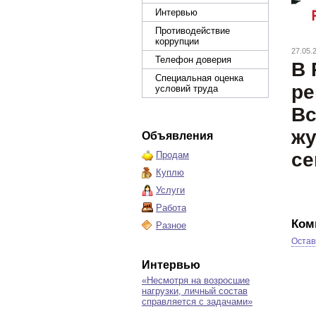
Интервью
Противодействие
коррупции
27.05.
Телефон доверия
В 
Специальная оценка
ре
условий труда
Вс
жу
Объявления
се
Продам
Куплю
Услуги
Работа
Ком
Разное
Остав
Интервью
«Несмотря на возросшие
нагрузки, личный состав
справляется с задачами»