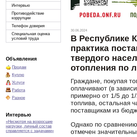
Интервью
Противодействие
коррупции
Телефон доверия
30.06.2024
Специальная оценка
В Республике 
условий труда
практика поста
твердого насе
Объявления
отопления по 
Продам
Куплю
Граждане, покупая то
Услуги
оплачивают (в зависи
Работа
примерно от 1/5 до 1
Разное
топлива, остальная ч
поставщикам из бюдж
Интервью
«Несмотря на возросшие
Однако по сравнени
нагрузки, личный состав
отмечен значительный
справляется с задачами»