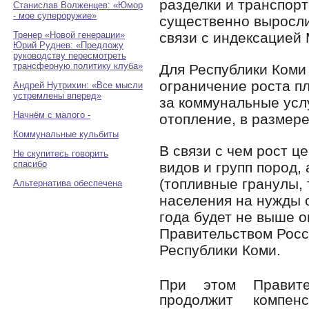
разделки и транспорт
Станислав Волженцев: «Юмор
- мое супероружие»
существенно выросли
Тренер «Новой генерации»
связи с индексацией
Юрий Руднев: «Предложу
руководству пересмотреть
трансферную политику клуба»
Для Республики Коми
ограничение роста п
Андрей Нутрихин: «Все мысли
устремлены вперед»
за коммунальные услу
Начнём с малого -
отопление, в размере
Коммунальные кульбиты
В связи с чем рост це
Не скупитесь говорить
спасибо
видов и групп пород,
(топливные гранулы,
Альтернатива обеспечена
населения на нужды 
года будет не выше 
Правительством Росс
Республики Коми.
При этом Правите
продолжит компен