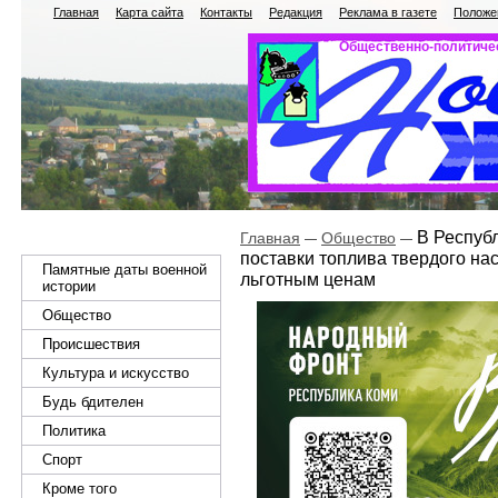
Главная
Карта сайта
Контакты
Редакция
Реклама в газете
Положен
Общественно-политичес
В Республ
Главная
Общество
поставки топлива твердого на
Памятные даты военной
льготным ценам
истории
Общество
Происшествия
Культура и искусство
Будь бдителен
Политика
Спорт
Кроме того