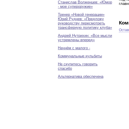
Станислав Волженцев: «Юмор
главн
- мое супероружие»
Тренер «Новой генерации»
Юрий Руднев: «Предложу
Ком
руководству пересмотреть
трансферную политику клуба»
Остав
Андрей Нутрихин: «Все мысли
устремлены вперед»
Начнём с малого -
Коммунальные кульбиты
Не скупитесь говорить
спасибо
Альтернатива обеспечена