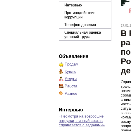
Интервью
Противодействие
коррупции
Телефон доверия
17.01.
В 
Специальная оценка
условий труда
ра
по
Объявления
Ро
Продам
де
Куплю
Услуги
Одним
Работа
транс
возмо
Разное
сообщ
с ним
часть
ситуа
Интервью
главы
«Несмотря на возросшие
комму
нагрузки, личный состав
респу
справляется с задачами»
вопро
подче