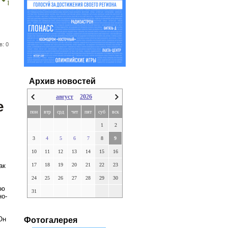
в: 0
Архив новостей
август
2026
е
пон
втр
срд
чет
пят
суб
вск
1
2
3
4
5
6
7
8
9
10
11
12
13
14
15
16
17
18
19
20
21
22
23
ак
24
25
26
27
28
29
30
ую
31
но-
Он
Фотогалерея