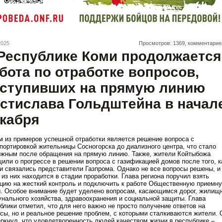
2025
Просмотров: 1369, комментарие
Республике Коми продолжается
бота по отработке вопросов,
ступивших на прямую линию
стислава Гольдштейна в начал
кабря
 из примеров успешной отработки является решение вопроса с
портировкой жительницы Сосногорска до диализного центра, что стало
жным после обращения на прямую линию. Также, жители Койтыбожа
или о прогрессе в решении вопроса с газификацией домов после того, к
и связались представители Газпрома. Однако не все вопросы решены, и
 из них находится в стадии проработки. Глава региона поручил взять
цию на жесткий контроль и подключить к работе Общественную приемн
. Особое внимание будет уделено вопросам, касающимся дорог, жилищ
нального хозяйства, здравоохранения и социальной защиты. Глава
блики отметил, что для него важно не просто получение ответов на
сы, но и реальное решение проблем, с которыми сталкиваются жители. 
ркнул, что удовлетворенность людей качеством жизни в республике –