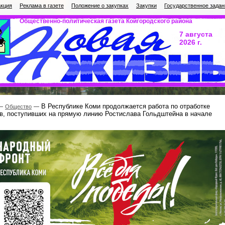
кция
Реклама в газете
Положение о закупках
Закупки
Государственное задан
Общественно-политическая газета Койгородского района
7 августа
2026 г.
В Республике Коми продолжается работа по отработке
Общество
в, поступивших на прямую линию Ростислава Гольдштейна в начале