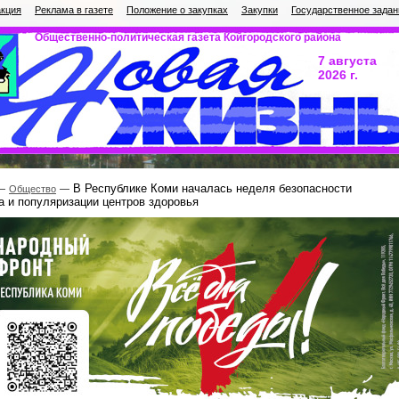
кция
Реклама в газете
Положение о закупках
Закупки
Государственное задан
Общественно-политическая газета Койгородского района
7 августа
2026 г.
В Республике Коми началась неделя безопасности
Общество
а и популяризации центров здоровья