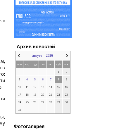
в: 0
Архив новостей
август
2026
м,
пон
втр
срд
чет
пят
суб
вск
я в
1
2
о:
3
4
5
6
7
8
9
ти
о.
10
11
12
13
14
15
16
17
18
19
20
21
22
23
ти
24
25
26
27
28
29
30
31
ы,
ему
Фотогалерея