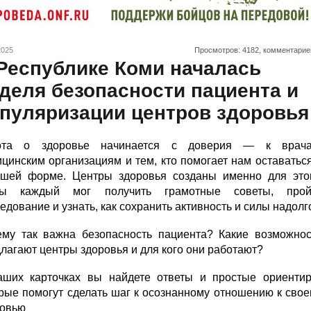
2025
Просмотров: 4182, комментарие
Республике Коми началась
деля безопасности пациента и
пуляризации центров здоровья
ота о здоровье начинается с доверия — к врача
цинским организациям и тем, кто помогает нам оставатьс
ошей форме. Центры здоровья созданы именно для этог
бы каждый мог получить грамотные советы, прой
едование и узнать, как сохранить активность и силы надолг
ему так важна безопасность пациента? Какие возможнос
лагают центры здоровья и для кого они работают?
аших карточках вы найдете ответы и простые ориентир
рые помогут сделать шаг к осознанному отношению к сво
ровью