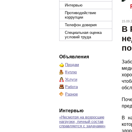
Интервью
Противодействие
коррупции
15.09.
Телефон доверия
В 
Специальная оценка
не
условий труда
по
Объявления
Заб
Продам
меди
Куплю
хор
Услуги
что
Работа
обсл
Разное
Поч
пред
Интервью
«Несмотря на возросшие
В н
нагрузки, личный состав
кото
справляется с задачами»
здо