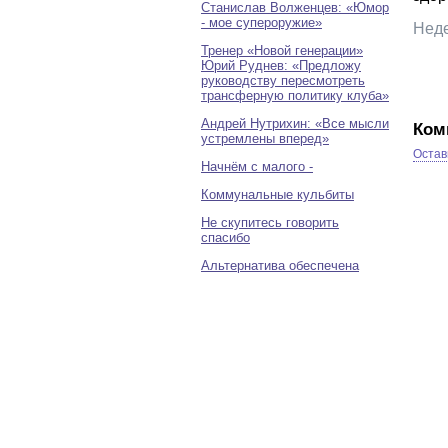
Станислав Волженцев: «Юмор
- мое супероружие»
Тренер «Новой генерации»
Юрий Руднев: «Предложу
руководству пересмотреть
трансферную политику клуба»
Андрей Нутрихин: «Все мысли
Ком
устремлены вперед»
Остав
Начнём с малого -
Коммунальные кульбиты
Не скупитесь говорить
спасибо
Альтернатива обеспечена