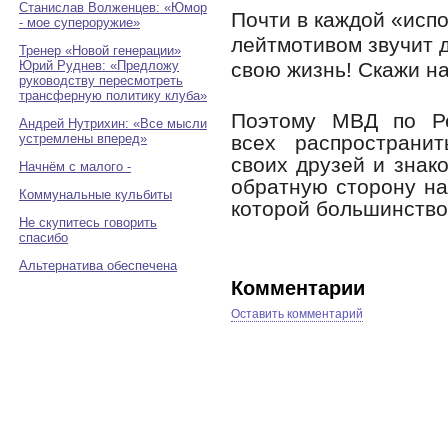
Станислав Волженцев: «Юмор
Почти в каждой «исп
- мое супероружие»
лейтмотивом звучит д
Тренер «Новой генерации»
Юрий Руднев: «Предложу
свою жизнь! Скажи на
руководству пересмотреть
трансферную политику клуба»
Поэтому МВД по Ре
Андрей Нутрихин: «Все мысли
устремлены вперед»
всех распространи
своих друзей и знак
Начнём с малого -
обратную сторону на
Коммунальные кульбиты
которой большинство
Не скупитесь говорить
спасибо
Альтернатива обеспечена
Комментарии
Оставить комментарий