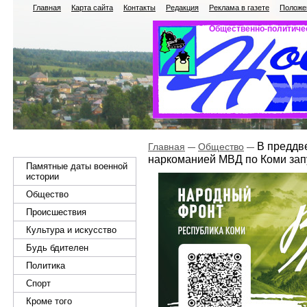
Главная
Карта сайта
Контакты
Редакция
Реклама в газете
Положен
Общественно-политичес
В преддв
Главная
Общество
наркоманией МВД по Коми запу
Памятные даты военной
истории
Общество
Происшествия
Культура и искусство
Будь бдителен
Политика
Спорт
Кроме того