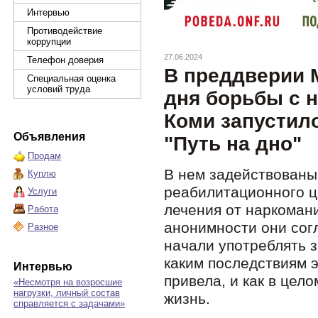
Интервью
Противодействие
коррупции
27.06.2024
Телефон доверия
В преддверии 
Специальная оценка
условий труда
дня борьбы с 
Коми запустил
Объявления
"Путь на дно"
Продам
В нем задействованы
Куплю
реабилитационного ц
Услуги
лечения от наркоман
Работа
анонимности они согл
Разное
начали употреблять 
каким последствиям э
Интервью
привела, и как в цел
«Несмотря на возросшие
нагрузки, личный состав
жизнь.
справляется с задачами»