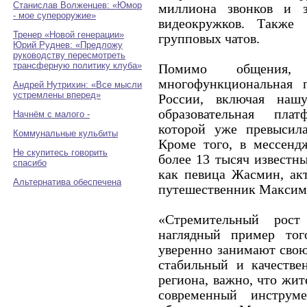
Станислав Волженцев: «Юмор
миллиона звонков и 
- мое супероружие»
видеокружков. Также
Тренер «Новой генерации»
групповых чатов.
Юрий Руднев: «Предложу
руководству пересмотреть
трансферную политику клуба»
Помимо общения,
многофункциональная 
Андрей Нутрихин: «Все мысли
устремлены вперед»
России, включая нашу
образовательная пла
Начнём с малого -
которой уже превысила
Коммунальные кульбиты
Кроме того, в мессенд
Не скупитесь говорить
более 13 тысяч известны
спасибо
как певица Жасмин, ак
Альтернатива обеспечена
путешественник Максим
«Стремительный ро
наглядный пример тог
уверенно занимают свою
стабильный и качестве
региона, важно, что жи
современный инструм