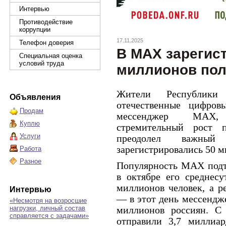
Интервью
Противодействие
коррупции
17.11.2025
Телефон доверия
В МАХ зарегис
Специальная оценка
условий труда
миллионов пол
Жители Республики
Объявления
отечественные цифро
Продам
мессенджер MAX, 
Куплю
стремительный рост 
Услуги
преодолел важный
зарегистрировались 50 м
Работа
Разное
Популярность MAX подт
в октябре его среднесу
миллионов человек, а р
Интервью
— в этот день мессендже
«Несмотря на возросшие
нагрузки, личный состав
миллионов россиян. С 
справляется с задачами»
отправили 3,7 миллиа