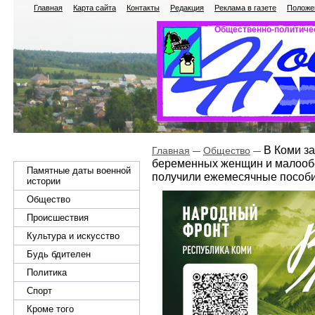
Главная
Карта сайта
Контакты
Редакция
Реклама в газете
Положен
Общественно-политичес
В Коми за
Главная
Общество
беременных женщин и малооб
Памятные даты военной
получили ежемесячные пособи
истории
Общество
Происшествия
Культура и искусство
Будь бдителен
Политика
Спорт
Кроме того