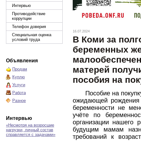
Интервью
Противодействие
коррупции
Телефон доверия
16.07.2024
Специальная оценка
В Коми за полг
условий труда
беременных ж
малообеспече
Объявления
матерей получ
Продам
Куплю
пособия на пок
Услуги
Пособие на покупк
Работа
ожидающей рождения 
Разное
беременности не мен
учёте по беременно
Интервью
организации нашего 
«Несмотря на возросшие
будущим мамам назна
нагрузки, личный состав
справляется с задачами»
требований к возрас