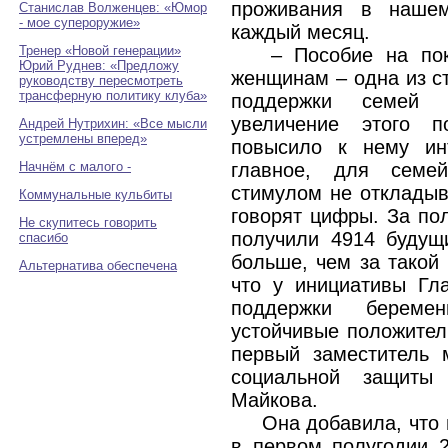
проживания в нашем
Станислав Волженцев: «Юмор
- мое супероружие»
каждый месяц.
Тренер «Новой генерации»
– Пособие на по
Юрий Руднев: «Предложу
женщинам – одна из с
руководству пересмотреть
трансферную политику клуба»
поддержки семей 
увеличение этого п
Андрей Нутрихин: «Все мысли
устремлены вперед»
повысило к нему ин
Начнём с малого -
главное, для семе
стимулом не откладыв
Коммунальные кульбиты
говорят цифры. За по
Не скупитесь говорить
получили 4914 будущ
спасибо
больше, чем за такой 
Альтернатива обеспечена
что у инициативы Гл
поддержки береме
устойчивые положител
первый заместитель 
социальной защиты
Майкова.
Она добавила, что 
в первом полугодии 