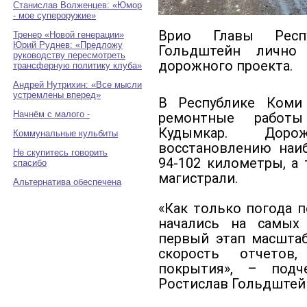
Станислав Волженцев: «Юмор
- мое супероружие»
Врио Главы Респ
Тренер «Новой генерации»
Юрий Руднев: «Предложу
Гольдштейн лично 
руководству пересмотреть
дорожного проекта.
трансферную политику клуба»
Андрей Нутрихин: «Все мысли
устремлены вперед»
В Республике Коми
Начнём с малого -
ремонтные работы
Кудымкар. Дор
Коммунальные кульбиты
восстановлению наиб
Не скупитесь говорить
94-102 километры, а
спасибо
магистрали.
Альтернатива обеспечена
«Как только погода 
начались на самых 
первый этап масштаб
скорость отчетов
покрытия», – под
Ростислав Гольдштей