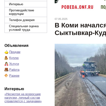
Интервью
Противодействие
коррупции
07.05.2025
Телефон доверия
В Коми началс
Специальная оценка
условий труда
Сыктывкар-Ку
Объявления
Продам
Куплю
Услуги
Работа
Разное
Интервью
«Несмотря на возросшие
нагрузки, личный состав
справляется с задачами»