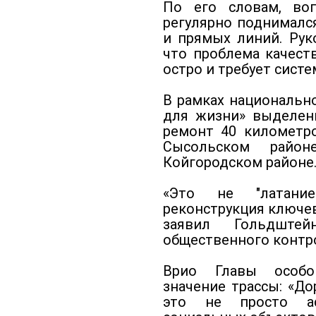
По его словам, во
регулярно поднималс
и прямых линий. Рук
что проблема качест
остро и требует систе
В рамках национальн
для жизни» выделен
ремонт 40 километро
Сысольском райо
Койгородском районе
«Это не "латани
реконструкция ключев
заявил Гольдштей
общественного контро
Врио Главы особо
значение трассы: «Д
это не просто ас