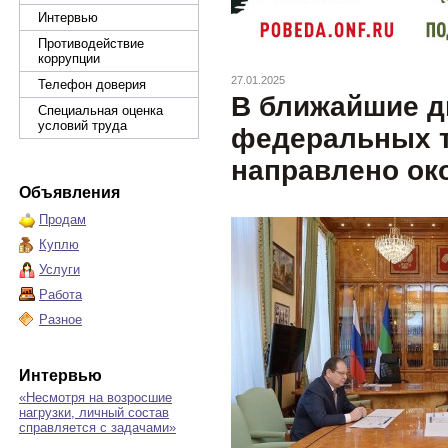
Интервью
Противодействие
коррупции
27.01.2025
Телефон доверия
В ближайшие д
Специальная оценка
условий труда
федеральных т
направлено ок
Объявления
Продам
Куплю
Услуги
Работа
Разное
Интервью
«Несмотря на возросшие
нагрузки, личный состав
справляется с задачами»