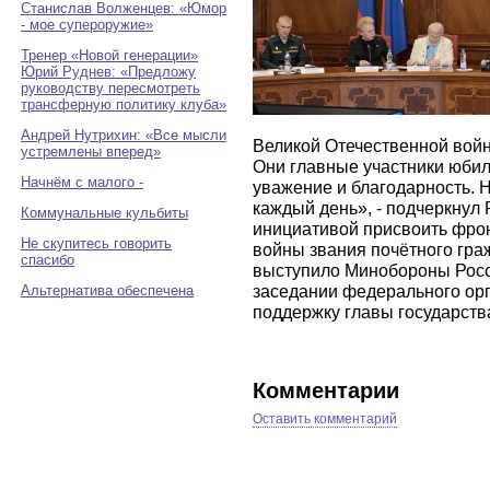
Станислав Волженцев: «Юмор
- мое супероружие»
Тренер «Новой генерации»
Юрий Руднев: «Предложу
руководству пересмотреть
трансферную политику клуба»
Андрей Нутрихин: «Все мысли
Великой Отечественной войн
устремлены вперед»
Они главные участники юбил
Начнём с малого -
уважение и благодарность. Н
каждый день», - подчеркнул
Коммунальные кульбиты
инициативой присвоить фро
Не скупитесь говорить
войны звания почётного гра
спасибо
выступило Минобороны Росс
заседании федерального ор
Альтернатива обеспечена
поддержку главы государств
Комментарии
Оставить комментарий