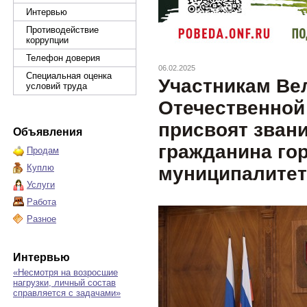
Интервью
Противодействие
коррупции
Телефон доверия
06.02.2025
Специальная оценка
Участникам Ве
условий труда
Отечественной
присвоят звани
Объявления
гражданина го
Продам
Куплю
муниципалитет
Услуги
Работа
Разное
Интервью
«Несмотря на возросшие
нагрузки, личный состав
справляется с задачами»