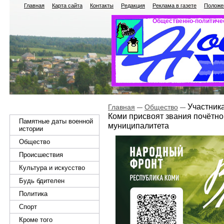
Главная
Карта сайта
Контакты
Редакция
Реклама в газете
Положен
Общественно-политичес
Участника
Главная
Общество
Коми присвоят звания почётно
Памятные даты военной
муниципалитета
истории
Общество
Происшествия
Культура и искусство
Будь бдителен
Политика
Спорт
Кроме того