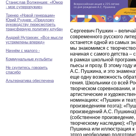
Станислав Волженцев: «Юмор
- мое супероружие»
Тренер «Новой генерации»
Юрий Руднев: «Предложу
руководству пересмотреть
трансферную политику клуба»
Сергеевич Пушкин – величай
современного русского лите
Андрей Нутрихин: «Все мысли
останется одной из самых зн
устремлены вперед»
мы знакомимся с творчество
Начнём с малого -
начиная с самого детства – 
Коммунальные кульбиты
в рамках школьной программ
пьесы и прозу. В этому году
Не скупитесь говорить
А.С. Пушкина, и это знамен
спасибо
еще одну возможность обрат
Альтернатива обеспечена
гения. Школьники со всей Ро
творческом соревновании, и
артистические и художестве
номинациях: «Пушкин и теат
произведениям поэта); «Пуш
произведений А.С. Пушкина)
(собственное произведение,
творческому наследию); «Пу
Пушкина или иллюстрация к 
этого необходимо подготовит