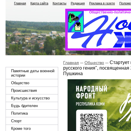
Главная
Карта сайта
Контакты
Редакция
Реклама в газете
Положен
Общественно-политичес
Стартует 
Главная
Общество
русского гения", посвященная 
Памятные даты военной
Пушкина
истории
Общество
Происшествия
Культура и искусство
Будь бдителен
Политика
Спорт
Кроме того