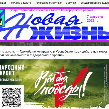
кция
Реклама в газете
Положение о закупках
Закупки
Государственное задан
Общественно-политическая газета Койгородского района
7 августа
2026 г.
Служба по контракту: в Республике Коми действуют меры
Общество
ки регионального и федерального уровней