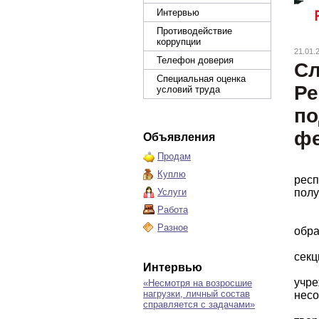
Интервью
Противодействие
коррупции
21.01.
Телефон доверия
Сл
Специальная оценка
Ре
условий труда
по
фе
Объявления
Продам
Куплю
респ
Услуги
полу
Работа
Разное
обра
секц
Интервью
учр
«Несмотря на возросшие
нагрузки, личный состав
несо
справляется с задачами»