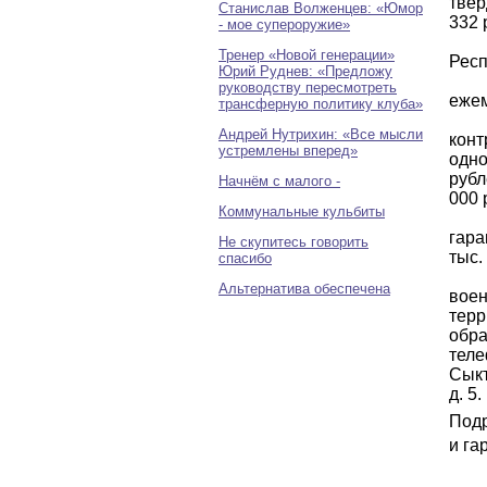
твер
Станислав Волженцев: «Юмор
332 
- мое супероружие»
Тренер «Новой генерации»
Респ
Юрий Руднев: «Предложу
руководству пересмотреть
ежем
трансферную политику клуба»
Андрей Нутрихин: «Все мысли
конт
устремлены вперед»
одно
рубл
Начнём с малого -
000 
Коммунальные кульбиты
гара
Не скупитесь говорить
тыс.
спасибо
Альтернатива обеспечена
воен
терр
обра
теле
Сыкт
д. 5.
Подр
и га