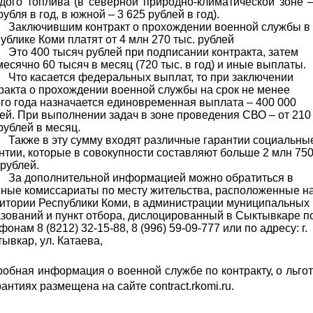
дого топлива (в северной природно-климатической зоне 
рубля в год, в южной – 3 625 рублей в год).
Заключившим контракт о прохождении военной службы в
ублике Коми платят от 4 млн 270 тыс. рублей
Это 400 тысяч рублей при подписании контракта, затем
есячно 60 тысяч в месяц (720 тыс. в год) и иные выплаты.
Что касается федеральных выплат, то при заключении
ракта о прохождении военной службы на срок не менее
го года назначается единовременная выплата – 400 000
ей. При выполнении задач в зоне проведения СВО – от 210
рублей в месяц.
Также в эту сумму входят различные гарантии социальны
нтии, которые в совокупности составляют больше 2 млн 75
 рублей.
За дополнительной информацией можно обратиться в
ные комиссариаты по месту жительства, расположенные н
итории Республики Коми, в администрации муниципальных
зований и пункт отбора, дислоцированный в Сыктывкаре п
фонам 8 (8212) 32-15-88, 8 (996) 59-09-777 или по адресу: г.
ывкар, ул. Катаева,
обная информация о военной службе по контракту, о льго
рантиях размещена на сайте contract.rkomi.ru.