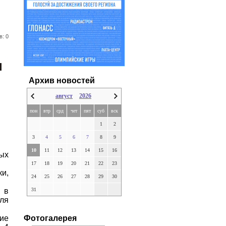
в: 0
ы
Архив новостей
август
2026
пон
втр
срд
чет
пят
суб
вск
1
2
3
4
5
6
7
8
9
10
11
12
13
14
15
16
ых
17
18
19
20
21
22
23
и,
24
25
26
27
28
29
30
31
 в
ля
Фотогалерея
ие