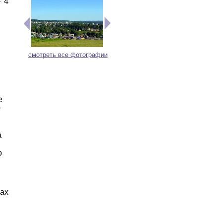
– 4
смотреть все фотографии
е
0
а
о
тах