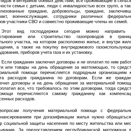
лидов и ветеранов боевых действий, все проживающие в сельс
ности семьи с детьми, люди с инвалидностью всех групп, а та
лизованные граждане, добровольцы, граждане, заключив
ракт, военнослужащие, сотрудники различных федеральн
нов-участники СВО и совместно проживающие члены их семей.
Этот вид господдержки сегодня можно направить 
ектирование или строительство газопроводов в границ
льного участка, на котором расположено жилье, и внутри жил
щения, а также на покупку внутридомового газоиспользующ
удования, приборов учета газа и их установку.
Если гражданин заключил договоры и не оплатил по ним рабо
ги или товары на день обращения за матпомощью, то средс
риальной помощи перечисляется подрядным организациям 
та расходов гражданина по договорам. Если же граждан
ючил договоры и на день обращения за материальной помо
оплатил все, что требовалось по этим договорам, тогда средс
помощи перечисляются самому гражданину как компенсац
сенных расходов.
вопросам получения материальной помощи с федеральн
нансированием при догазификации жилья нужно обращатьс
р социальной защиты населения по месту жительства или ме
ывания. За предоставлением республиканской матпомощи 