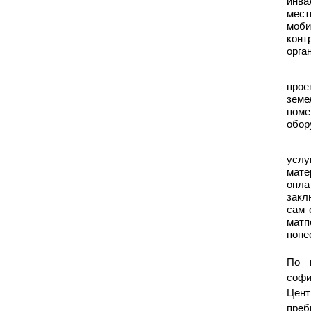
инва
мест
моби
конт
орга
про
земе
поме
обор
услу
мате
опла
закл
сам 
мат
поне
По 
софи
Цент
преб