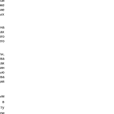
кой
кже
шие
ых
на
ах
ого
его
ты,
тва
как
ин
щью
тва
ия
ым
я в
сту
при