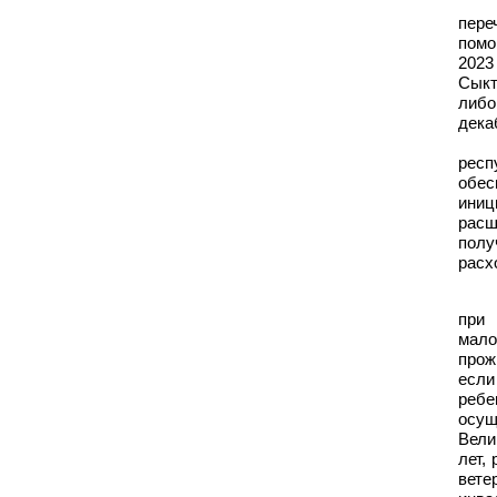
пере
помо
2023
Сыкт
либо
декаб
рес
обес
иниц
расш
полу
расх
при
мало
прож
если
ребе
осущ
Вели
лет,
вете