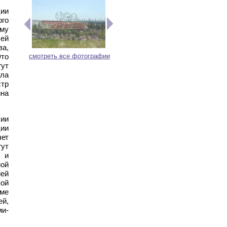
ции
ого
ому
лей
ва,
смотреть все фотографии
Это
гут
ила
стр
ина
сии
ции
чет
ут
 и
ной
мей
ой
оме
ей,
ми-