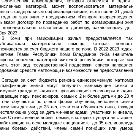
Собственник домовладения, который относится к одной 
численных категорий, может воспользоваться материаль
щью с федеральным софинансированием, если после 31 дека
 года он заключил с предприятием «Газпром газораспределе
ывкар» договор по проведению работ по догазификации жи
 дополнительное соглашение к договору, заключенному до
ря 2023 г.
В Коми при газификации жилья предоставляется так
публиканская материальная помощь, которая полност
печивается за счет бюджета нашего региона. В 2022-2023 годах
иативе Главы Республики Коми Владимира Уйба значител
ирены перечень категорий жителей республики, которые мо
чить этот вид государственной поддержки, список направле
одования средств матпомощи и возможности ее предоставления
Сегодня за счет бюджета региона единовременную матпом
 газификации жилья могут получить малоимущие семьи и
имущие граждане, одиноко проживающие пенсионеры и один
ивающие пары пенсионеров, семьи с 2 и более детьми до 23 л
 они обучаются по очной форме обучения, неполные семь
нком или детьми до 23 лет, если они обучаются очно,
гражда
ествляющие уход за детьми-инвалидами
, участники и инвал
кой Отечественной войны, семьи, в которых супруги не старше
 работающие на селе молодые специалисты до 35 лет, инвалид
раны боевых действий, члены семей погибших или умерш