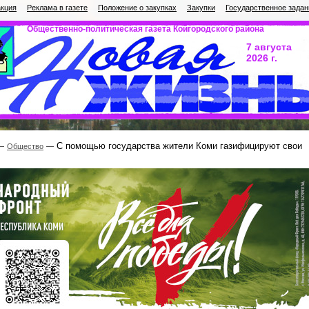
кция
Реклама в газете
Положение о закупках
Закупки
Государственное задан
Общественно-политическая газета Койгородского района
7 августа
2026 г.
С помощью государства жители Коми газифицируют свои
Общество