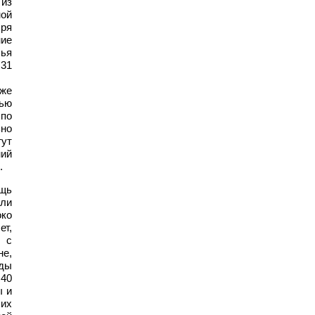
из
ной
бря
ние
лья
 31
же
ью
 по
ьно
гут
ний
.
ощь
ли
око
ет,
и с
не,
иды
 40
ы и
их