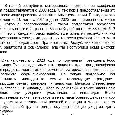
- В нашей республике материальная помощь при газифика
я предоставляется с 2008 года. С тех пор в предоставлении эт
 госпомощи произошли значительные изменения. Благодаря эт
оследние 10 лет - с
2014 года по 2023 год - численность жите
, которые воспользовались такой поддержкой государст
ичилась почти в 24 раза - с 35 семей до более чем 830 семей. 
ит, что
с каждым годом еще
больше жителей республики мо
оустраивать свои дома, делать их теплее и комфортнее, - отмет
ститель Председателя Правительства Республики Коми – мини
а, занятости и социальной защиты Республики Коми Екатер
кова.
Она напомнила: с 2023 года по поручению Президента Рос
имира Путина отдельным категориям граждан при догазифика
я предоставляется единовременная материальная помощь за с
ерального софинансирования. На такую поддержку мог
считывать многодетные семьи, малоимущие граждане
имущие семьи, ветераны и инвалиды Великой Отечествен
ы, ветераны и инвалиды боевых действий, а также члены се
ибших или умерших участников и инвалидов Велик
ественной войны, ветеранов и инвалидов боевых действий, кр
 - участники специальной военной операции и члены их сем
лиды первой группы, лица, осуществляющие уход за деть
лидами.