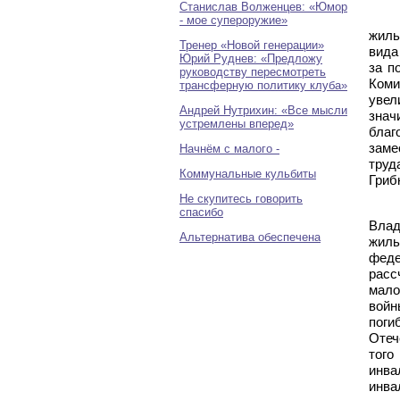
Станислав Волженцев: «Юмор
- мое супероружие»
жиль
Тренер «Новой генерации»
вида
Юрий Руднев: «Предложу
за п
руководству пересмотреть
Коми
трансферную политику клуба»
увел
Андрей Нутрихин: «Все мысли
знач
устремлены вперед»
благ
заме
Начнём с малого -
труд
Коммунальные кульбиты
Гриб
Не скупитесь говорить
спасибо
Влад
Альтернатива обеспечена
жиль
фед
рас
мало
войн
пог
Отеч
того
инва
инва