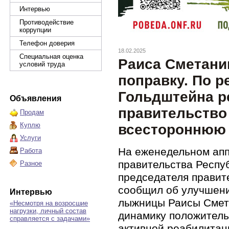
Интервью
Противодействие
коррупции
Телефон доверия
18.02.2025
Специальная оценка
Раиса Сметани
условий труда
поправку. По 
Гольдштейна р
Объявления
правительство
Продам
Куплю
всестороннюю
Услуги
Н
а еженедельном ап
Работа
правительства Респу
Разное
председателя правит
сообщил об улучшени
Интервью
лыжницы Раисы Смет
«Несмотря на возросшие
нагрузки, личный состав
динамику положительн
справляется с задачами»
активной реабилитац