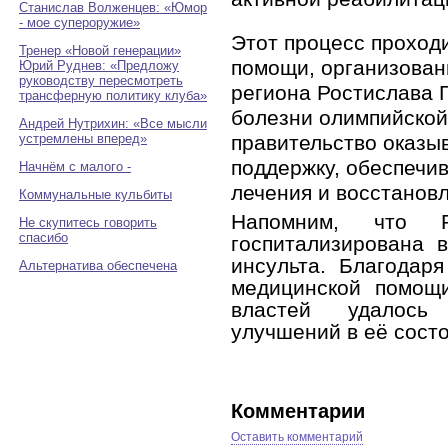
Станислав Волженцев: «Юмор
- мое супероружие»
Этот процесс проход
Тренер «Новой генерации»
помощи, организован
Юрий Руднев: «Предложу
руководству пересмотреть
региона Ростислава 
трансферную политику клуба»
болезни олимпийской
Андрей Нутрихин: «Все мысли
устремлены вперед»
правительство оказы
поддержку, обеспечи
Начнём с малого -
лечения и восстанов
Коммунальные кульбиты
Напомним, что 
Не скупитесь говорить
спасибо
госпитализирована 
инсульта. Благодар
Альтернатива обеспечена
медицинской помо
властей удалось 
улучшений в её сост
Комментарии
Оставить комментарий