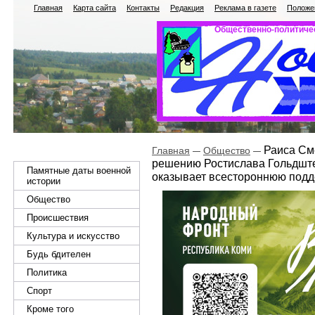
Главная
Карта сайта
Контакты
Редакция
Реклама в газете
Положен
Общественно-политичес
Раиса Сме
Главная
Общество
решению Ростислава Гольдште
Памятные даты военной
оказывает всестороннюю под
истории
Общество
Происшествия
Культура и искусство
Будь бдителен
Политика
Спорт
Кроме того