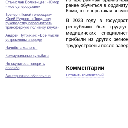
Станислав Волженцев: «Юмор
ранее обучиться в ординат
- мое супероружие»
Коми, то теперь такая возмо
Тренер «Новой генерации»
Юрий Руднев: «Предложу
В 2023 году в государст
руководству пересмотреть
республики был трудоу
трансферную политику клуба»
медицинских специалис
Андрей Нутрихин: «Все мысли
прибыли из других регио
устремлены вперед»
трудоустроены после заве
Начнём с малого -
Коммунальные кульбиты
Не скупитесь говорить
Комментарии
спасибо
Оставить комментарий
Альтернатива обеспечена