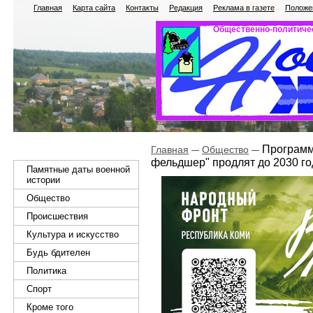
Главная
Карта сайта
Контакты
Редакция
Реклама в газете
Положен
Общественно-политичес
Программы
Главная
Общество
фельдшер" продлят до 2030 го
Памятные даты военной
истории
Общество
Происшествия
Культура и искусство
Будь бдителен
Политика
Спорт
Кроме того