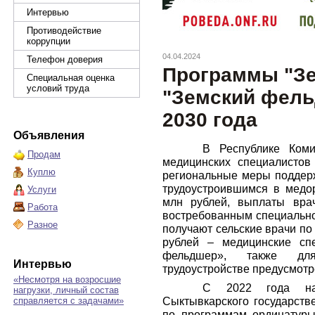
Интервью
Противодействие
коррупции
04.04.2024
Телефон доверия
Программы "Зе
Специальная оценка
условий труда
"Земский фель
2030 года
Объявления
В Республике Ком
Продам
медицинских специалистов
Куплю
региональные меры поддерж
трудоустроившимся в медор
Услуги
млн рублей, выплаты вра
Работа
востребованным специальнос
Разное
получают сельские врачи по
рублей – медицинские сп
фельдшер», также дл
Интервью
трудоустройстве предусмотр
«Несмотря на возросшие
С 2022 года на 
нагрузки, личный состав
Сыктывкарского государстве
справляется с задачами»
по программам ординатуры