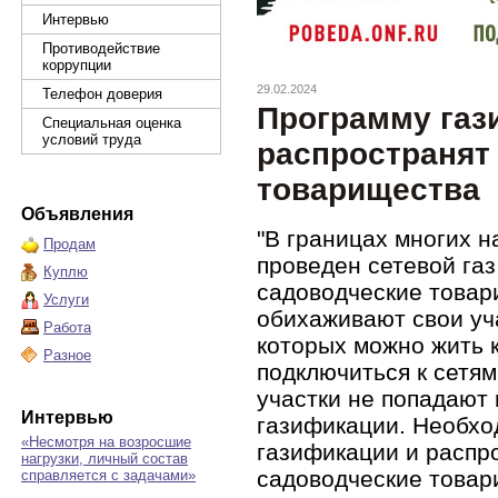
Интервью
Противодействие
коррупции
29.02.2024
Телефон доверия
Программу газ
Специальная оценка
условий труда
распространят
товарищества
Объявления
"В границах многих н
Продам
проведен сетевой га
Куплю
садоводческие товар
Услуги
обихаживают свои уча
Работа
которых можно жить к
Разное
подключиться к сетям 
участки не попадают
Интервью
газификации. Необх
«Несмотря на возросшие
газификации и распр
нагрузки, личный состав
садоводческие товари
справляется с задачами»