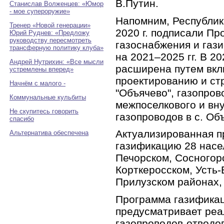
В.Путин.
Станислав Волженцев: «Юмор
- мое супероружие»
Напомним, Республик
Тренер «Новой генерации»
2020 г. подписали Пр
Юрий Руднев: «Предложу
руководству пересмотреть
газоснабжения и газ
трансферную политику клуба»
на 2021–2025 гг. В 2
Андрей Нутрихин: «Все мысли
расширена путем вкл
устремлены вперед»
проектированию и ст
Начнём с малого -
"Объячево", газопров
Коммунальные кульбиты
межпоселкового и вн
Не скупитесь говорить
газопроводов в с. Об
спасибо
Актуализированная п
Альтернатива обеспечена
газификацию 28 насе
Печорском, Сосногор
Корткеросском, Усть
Прилузском районах, 
Программа газификац
предусматривает реа
газопроводов-отводов