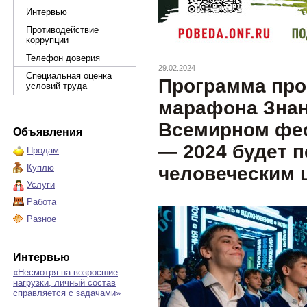
Интервью
Противодействие
коррупции
Телефон доверия
29.02.2024
Специальная оценка
Программа про
условий труда
марафона Знан
Всемирном фе
Объявления
— 2024 будет 
Продам
Куплю
человеческим 
Услуги
Работа
Разное
Интервью
«Несмотря на возросшие
нагрузки, личный состав
справляется с задачами»