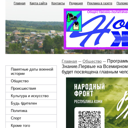
Главная
Карта сайта
Контакты
Редакция
Реклама в газете
Положен
Общественно-политичес
Программ
Главная
Общество
Знание.Первые на Всемирном
Памятные даты военной
будет посвящена главным чел
истории
Общество
Происшествия
Культура и искусство
Будь бдителен
Политика
Спорт
Кроме того