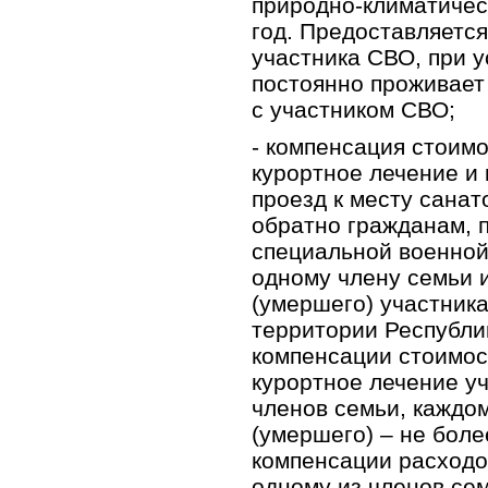
природно-климатическ
год. Предоставляется
участника СВО, при у
постоянно проживает
с участником СВО;
- компенсация стоимо
курортное лечение и
проезд к месту санат
обратно гражданам, 
специальной военной
одному члену семьи 
(умершего) участник
территории Республи
компенсации стоимос
курортное лечение у
членов семьи, каждо
(умершего) – не боле
компенсации расходо
одному из членов се