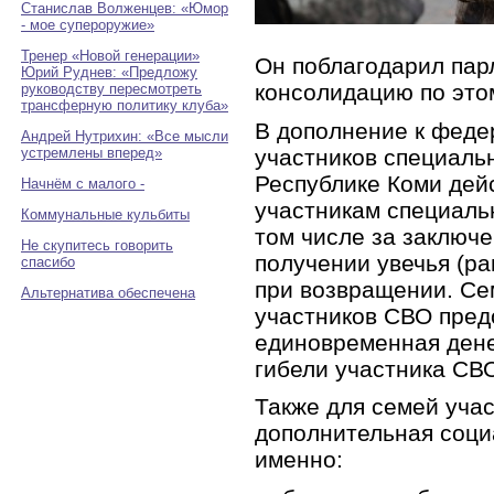
Станислав Волженцев: «Юмор
- мое супероружие»
Тренер «Новой генерации»
Он поблагодарил пар
Юрий Руднев: «Предложу
консолидацию по это
руководству пересмотреть
трансферную политику клуба»
В дополнение к фед
Андрей Нутрихин: «Все мысли
участников специаль
устремлены вперед»
Республике Коми дей
Начнём с малого -
участникам специаль
Коммунальные кульбиты
том числе за заключе
Не скупитесь говорить
получении увечья (ра
спасибо
при возвращении. Се
Альтернатива обеспечена
участников СВО пред
единовременная дене
гибели участника СВ
Также для семей уча
дополнительная соци
именно: