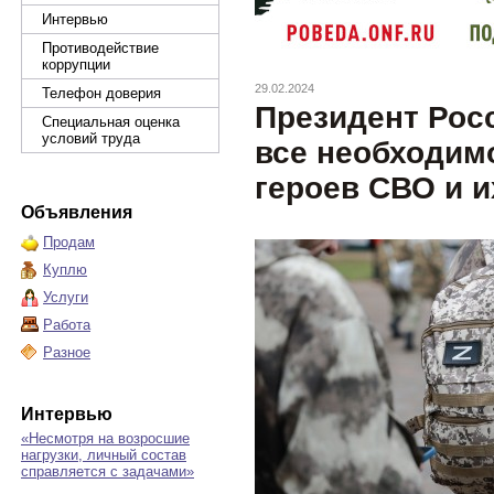
Интервью
Противодействие
коррупции
29.02.2024
Телефон доверия
Президент Рос
Специальная оценка
условий труда
все необходим
героев СВО и и
Объявления
Продам
Куплю
Услуги
Работа
Разное
Интервью
«Несмотря на возросшие
нагрузки, личный состав
справляется с задачами»