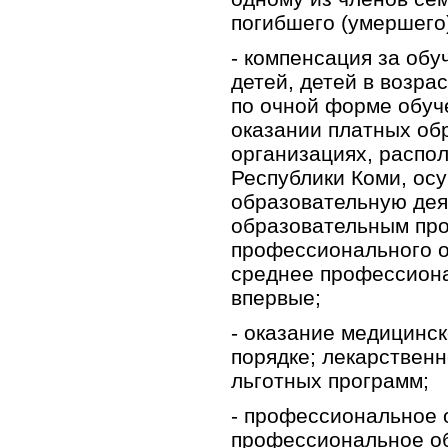
погибшего (умершего)
- компенсация за об
детей, детей в возра
по очной форме обуч
оказании платных об
организациях, распо
Республики Коми, о
образовательную дея
образовательным пр
профессионального о
среднее профессион
впервые;
- оказание медицинс
порядке; лекарствен
льготных программ;
- профессиональное 
профессиональное об