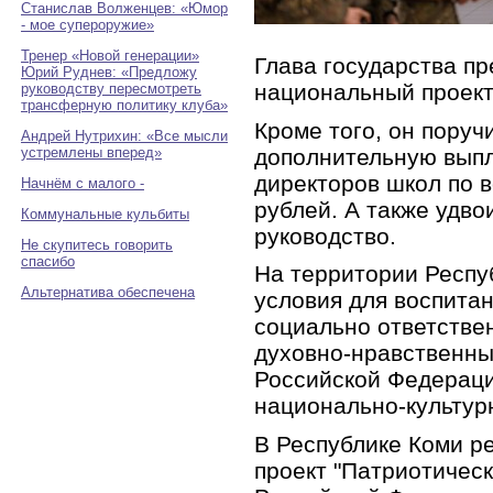
Станислав Волженцев: «Юмор
- мое супероружие»
Тренер «Новой генерации»
Глава государства п
Юрий Руднев: «Предложу
национальный проект
руководству пересмотреть
трансферную политику клуба»
Кроме того, он поруч
Андрей Нутрихин: «Все мысли
дополнительную выпл
устремлены вперед»
директоров школ по в
Начнём с малого -
рублей. А также удво
Коммунальные кульбиты
руководство.
Не скупитесь говорить
спасибо
На территории Респу
Альтернатива обеспечена
условия для воспита
социально ответстве
духовно-нравственны
Российской Федераци
национально-культур
В Республике Коми р
проект "Патриотичес