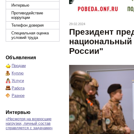
Интервью
Противодействие
коррупции
29.02.2024
Телефон доверия
Президент пре
Специальная оценка
условий труда
национальный 
России"
Объявления
Продам
Куплю
Услуги
Работа
Разное
Интервью
«Несмотря на возросшие
нагрузки, личный состав
справляется с задачами»