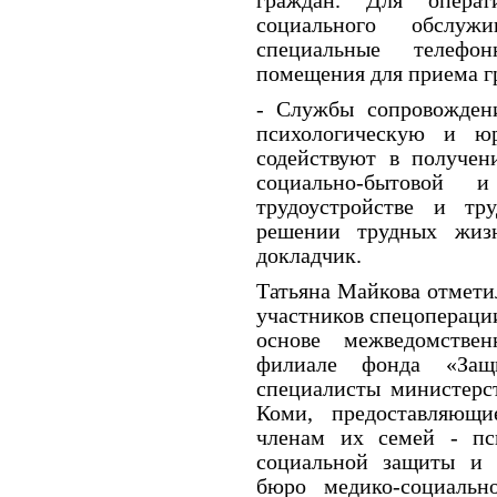
граждан. Для операт
социального обслуж
специальные телеф
помещения для приема г
- Службы сопровождени
психологическую и ю
содействуют в получен
социально-бытовой
трудоустройстве и тр
решении трудных жиз
докладчик.
Татьяна Майкова отмети
участников спецоперации
основе межведомствен
филиале фонда «Защи
специалисты министерст
Коми, предоставляющ
членам их семей - пс
социальной защиты и з
бюро медико-социальн