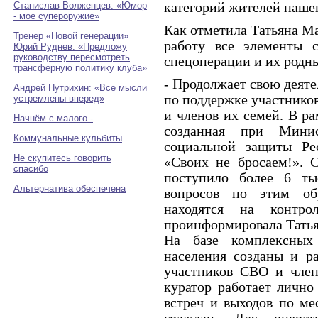
категорий жителей нашег
Станислав Волженцев: «Юмор
- мое супероружие»
Как отметила Татьяна М
Тренер «Новой генерации»
работу все элементы 
Юрий Руднев: «Предложу
руководству пересмотреть
спецоперации и их родн
трансферную политику клуба»
- Продолжает свою деят
Андрей Нутрихин: «Все мысли
по поддержке участнико
устремлены вперед»
и членов их семей. В р
Начнём с малого -
созданная при Минис
Коммунальные кульбиты
социальной защиты Ре
Не скупитесь говорить
«Своих не бросаем!». 
спасибо
поступило более 6 ты
Альтернатива обеспечена
вопросов по этим об
находятся на контро
проинформировала Татья
На базе комплексных
населения созданы и р
участников СВО и член
куратор работает лично
встреч и выходов по ме