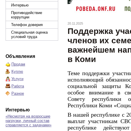
Интервью
Противодействие
коррупции
20.11.2025
Телефон доверия
Поддержка уча
Специальная оценка
условий труда
членов их семе
важнейшем на
Объявления
в Коми
Продам
Куплю
Теме поддержки участн
исполняющий обязанност
Услуги
социальной защиты К
Работа
особое внимание в св
Разное
Совету республики о
Республики Коми «Социа
Интервью
В нашей республике с 20
«Несмотря на возросшие
выплат участникам СВО
нагрузки, личный состав
справляется с задачами»
республике действу