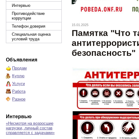
Интервью
Противодействие
коррупции
15.01.2025
Телефон доверия
Памятка "Что т
Специальная оценка
условий труда
антитеррорист
безопасность"
Объявления
Продам
Куплю
Услуги
Работа
Разное
Интервью
«Несмотря на возросшие
нагрузки, личный состав
справляется с задачами»