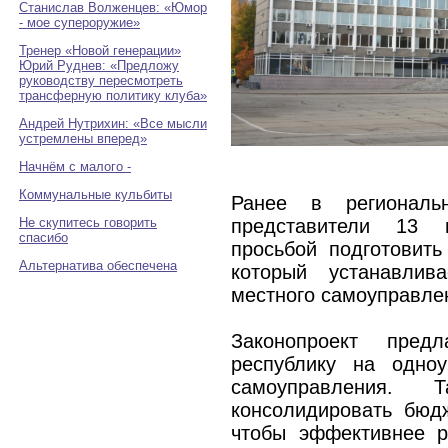
Станислав Волженцев: «Юмор
- мое супероружие»
Тренер «Новой генерации»
Юрий Руднев: «Предложу
руководству пересмотреть
трансферную политику клуба»
Андрей Нутрихин: «Все мысли
устремлены вперед»
Начнём с малого -
Коммунальные кульбиты
Ранее в региональ
Не скупитесь говорить
представители 13 
спасибо
просьбой подготовить
Альтернатива обеспечена
который устанавлив
местного самоуправле
Законопроект предл
республику на одноу
самоуправления. 
консолидировать бюд
чтобы эффективнее р