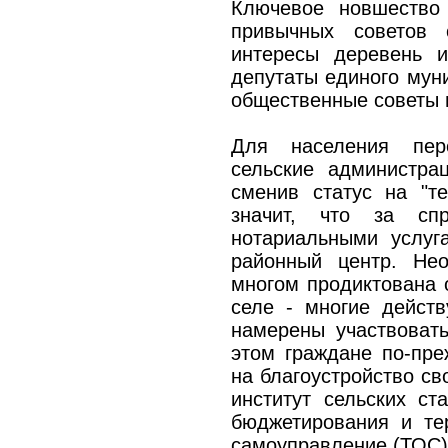
Ключевое новшество 
привычных советов с
интересы деревень и
депутаты единого муни
общественные советы 
Для населения пер
сельские администра
сменив статус на "т
значит, что за спр
нотариальными услуг
районный центр. Нео
многом продиктована
селе - многие дейст
намерены участвоват
этом граждане по‑пре
на благоустройство св
институт сельских ст
бюджетирования и те
самоуправление (ТОС)