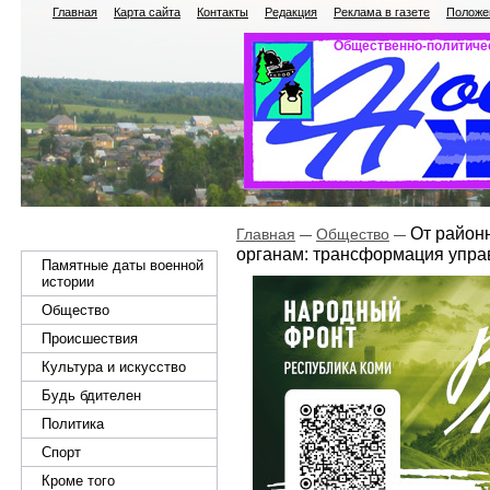
Главная
Карта сайта
Контакты
Редакция
Реклама в газете
Положен
Общественно-политичес
От районн
Главная
Общество
органам: трансформация упра
Памятные даты военной
истории
Общество
Происшествия
Культура и искусство
Будь бдителен
Политика
Спорт
Кроме того