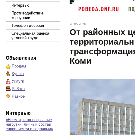
Интервью
Противодействие
коррупции
28.05.2026
Телефон доверия
От районных ц
Специальная оценка
условий труда
территориальн
трансформация
Объявления
Коми
Продам
Куплю
Услуги
Работа
Разное
Интервью
«Несмотря на возросшие
нагрузки, личный состав
справляется с задачами»