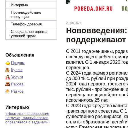
Интервью
Противодействие
коррупции
29.08.2024
Телефон доверия
Нововведения: 
Специальная оценка
условий труда
поддерживают 
С 2011 года женщины, роди
Объявления
последующего ребенка, мог
капитал. С 1 января 2020 го
Продам
первенцев.
Куплю
С 2024 года размер региона
Услуги
до 300 тыс. рублей при рож
2024 года первого, третьего
Работа
тыс. рублей - при рождении 
Разное
первенца женщиной, которо
исполнилось 25 лет.
С 2023 года средства капита
Интервью
транспортного средства. С 1
«Несмотря на возросшие
существенно расширился: ка
нагрузки, личный состав
оплаты образования детей и
справляется с задачами»
услуг. Ежегодная выплата в