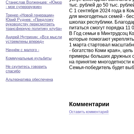
Станислав Волженцев: «Юмор
тыс. рублей до 50 тыс. рубле
- мое супероружие»
С 1 сентября 2024 года в К
Тренер «Новой генерации»
для многодетных семей - бес
Юрий Руднев: «Предложу
школах республики. Благода
руководству пересмотреть
питаться смогут порядка 11 0
трансферную политику клуба»
В Год семьи в Минтрудсоц К
Андрей Нутрихин: «Все мысли
которые помогают укреплять
устремлены вперед»
1 марта стартовал масштабн
Начнём с малого -
- богатство Коми края», цел
примеры больших дружных с
Коммунальные кульбиты
на принятие многодетности к
Не скупитесь говорить
Семья-победитель будет выбр
спасибо
Альтернатива обеспечена
Комментарии
Оставить комментарий