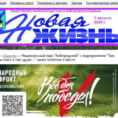
кция
Реклама в газете
Положение о закупках
Закупки
Государственное задан
Общественно-политическая газета Койгородского района
7 августа
2026 г.
Национальный парк "Койгородский" с видеороликом "Там,
Общество
цы поют в такт душе..." занял почётное 2 место