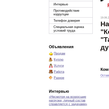
Интервью
Противодействие
коррупции
19.06.
Телефон доверия
На
Специальная оценка
"К
условий труда
"Т
ду
Объявления
Продам
Куплю
Услуги
Ком
Работа
Остав
Разное
Интервью
«Несмотря на возросшие
нагрузки, личный состав
справляется с задачами»