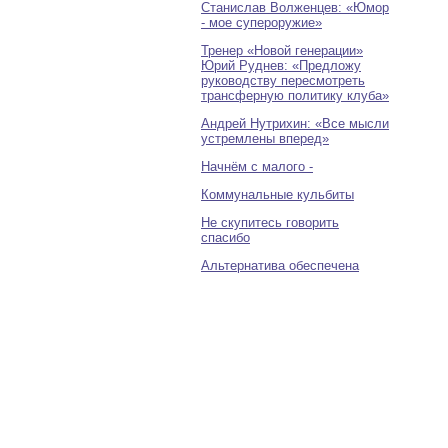
Станислав Волженцев: «Юмор
- мое супероружие»
Тренер «Новой генерации»
Юрий Руднев: «Предложу
руководству пересмотреть
трансферную политику клуба»
Андрей Нутрихин: «Все мысли
устремлены вперед»
Начнём с малого -
Коммунальные кульбиты
Не скупитесь говорить
спасибо
Альтернатива обеспечена