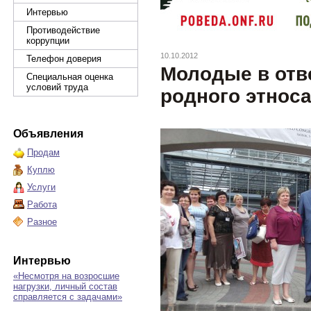
Интервью
Противодействие
коррупции
10.10.2012
Телефон доверия
Молодые в отв
Специальная оценка
условий труда
родного этнос
Объявления
Продам
Куплю
Услуги
Работа
Разное
Интервью
«Несмотря на возросшие
нагрузки, личный состав
справляется с задачами»