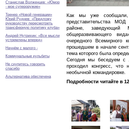
Станислав Волженцев: «Юмор
- мое супероружие»
Тренер «Новой генерации»
Как мы уже сообщали, 
Юрий Руднев: «Предложу
представительства МОД
руководству пересмотреть
районе, заведующи
трансферную политику клуба»
общеразвивающего вида
Андрей Нутрихин: «Все мысли
устремлены вперед»
очередного Всемирного к
прошедшем в начале сент
Начнём с малого -
тема которого была опреде
Коммунальные кульбиты
Сегодня мы беседуем с 
Не скупитесь говорить
проходил конгресс, что 
спасибо
необычной командировке.
Альтернатива обеспечена
Подробности читайте в 12