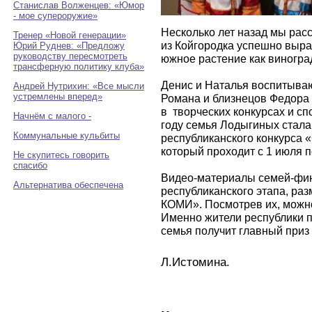
Станислав Волженцев: «Юмор
- мое супероружие»
Несколько лет назад мы расс
Тренер «Новой генерации»
из Койгородка успешно выра
Юрий Руднев: «Предложу
руководству пересмотреть
южное растение как виногра
трансферную политику клуба»
Денис и Наталья воспитываю
Андрей Нутрихин: «Все мысли
устремлены вперед»
Романа и близнецов Федора 
в творческих конкурсах и с
Начнём с малого -
году семья Лодыгиных стала
Коммунальные кульбиты
республиканского конкурса «
который проходит с 1 июля п
Не скупитесь говорить
спасибо
Видео-материалы семей-фи
Альтернатива обеспечена
республиканского этапа, ра
КОМИ». Посмотрев их, можн
Именно жители республики п
семья получит главный приз 
Л.Истомина.