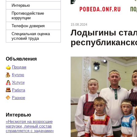
Интервью
Противодействие
коррупции
15.08.2024
Телефон доверия
Лодыгины ста
Специальная оценка
условий труда
республиканск
Объявления
Продам
Куплю
Услуги
Работа
Разное
Интервью
«Несмотря на возросшие
нагрузки, личный состав
справляется с задачами»