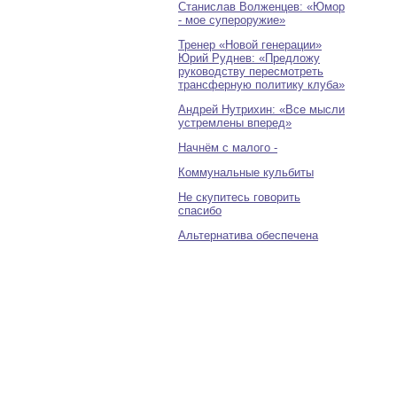
Станислав Волженцев: «Юмор
- мое супероружие»
Тренер «Новой генерации»
Юрий Руднев: «Предложу
руководству пересмотреть
трансферную политику клуба»
Андрей Нутрихин: «Все мысли
устремлены вперед»
Начнём с малого -
Коммунальные кульбиты
Не скупитесь говорить
спасибо
Альтернатива обеспечена