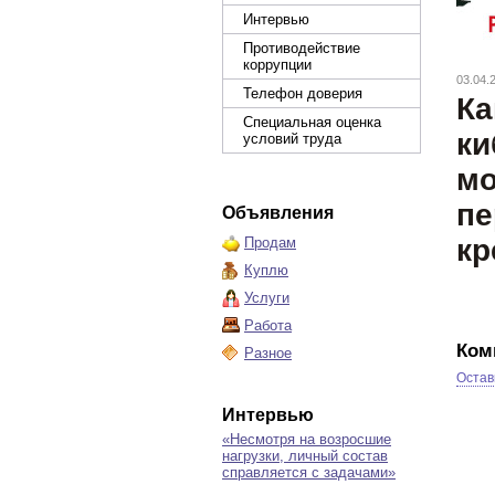
Интервью
Противодействие
коррупции
03.04.
Телефон доверия
Ка
Специальная оценка
ки
условий труда
мо
пе
Объявления
кр
Продам
Куплю
Услуги
Работа
Ком
Разное
Остав
Интервью
«Несмотря на возросшие
нагрузки, личный состав
справляется с задачами»