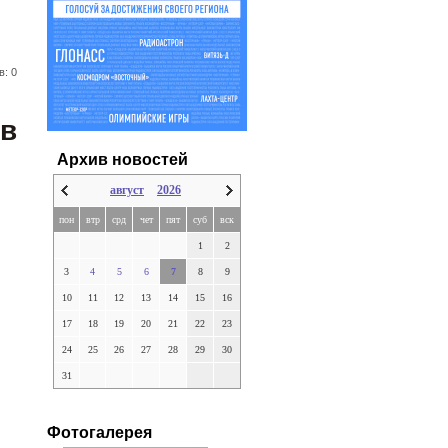
в: 0
ов
Архив новостей
август
2026
пон
втр
срд
чет
пят
суб
вск
1
2
3
4
5
6
7
8
9
10
11
12
13
14
15
16
17
18
19
20
21
22
23
24
25
26
27
28
29
30
31
Фотогалерея