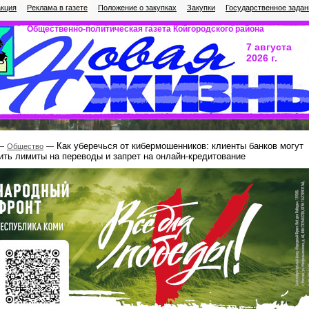
кция
Реклама в газете
Положение о закупках
Закупки
Государственное задан
Общественно-политическая газета Койгородского района
7 августа
2026 г.
Как уберечься от кибермошенников: клиенты банков могут
Общество
ить лимиты на переводы и запрет на онлайн-кредитование