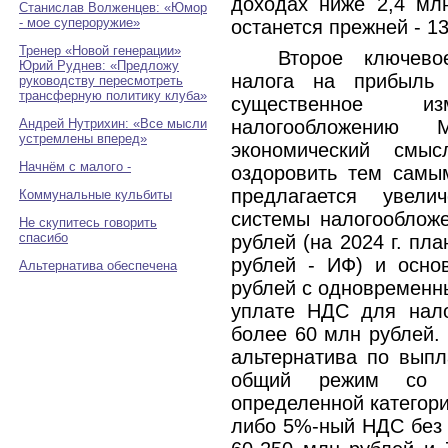
доходах ниже 2,4 мл
Станислав Волженцев: «Юмор
- мое супероружие»
останется прежней - 1
Тренер «Новой генерации»
Второе ключев
Юрий Руднев: «Предложу
налога на прибыл
руководству пересмотреть
трансферную политику клуба»
существенное 
Андрей Нутрихин: «Все мысли
налогообложению
устремлены вперед»
экономический смы
Начнём с малого -
оздоровить тем самым
предлагается увели
Коммунальные кульбиты
системы налогооблож
Не скупитесь говорить
спасибо
рублей (на 2024 г. пл
рублей - ИФ) и осно
Альтернатива обеспечена
рублей с одновременн
уплате НДС для нало
более 60 млн рублей.
альтернатива по вып
общий режим со 
определенной категори
либо 5%-ный НДС без 