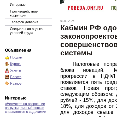
Интервью
Противодействие
коррупции
06.06.2024
Телефон доверия
Кабмин РФ одо
Специальная оценка
условий труда
законопроекто
совершенствов
Объявления
системы
Продам
Налоговые попр
Куплю
блока новаций. М
Услуги
прогрессии в НДФЛ
Работа
появляется пять град
Разное
ставок. Новая прог
следующим образом: 
Интервью
рублей - 15%, для дох
«Несмотря на возросшие
18%, для доходов от 
нагрузки, личный состав
для доходов свыше 
справляется с задачами»