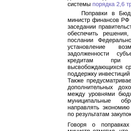
системы
порядка 2,6 т
Поправки в Бюд
министр финансов РФ 
заседании правительс
обеспечить решения,
послании Федерально
установление воз
задолженности су
кредитам при 
высвобождающихся ср
поддержку инвестиций
Также предусматрива
дополнительных дох
между уровнями бюдж
муниципальные об
направлять экономию
по результатам закупо
Говоря о поправках