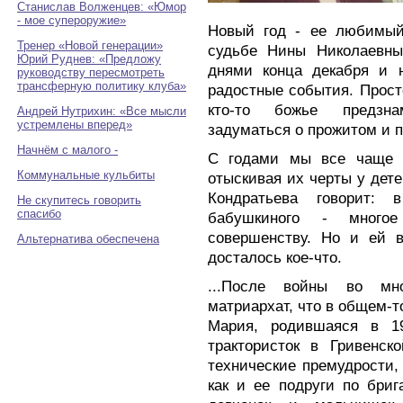
Станислав Волженцев: «Юмор
- мое супероружие»
Новый год - ее любимый 
Тренер «Новой генерации»
судьбе Нины Николаевны
Юрий Руднев: «Предложу
днями конца декабря и н
руководству пересмотреть
трансферную политику клуба»
радостные события. Просто
кто-то божье предзна
Андрей Нутрихин: «Все мысли
устремлены вперед»
задуматься о прожитом и 
Начнём с малого -
С годами мы все чаще 
Коммунальные кульбиты
отыскивая их черты у дете
Кондратьева говорит:
Не скупитесь говорить
спасибо
бабушкиного - много
совершенству. Но и ей 
Альтернатива обеспечена
досталось кое-что.
...После войны во мн
матриархат, что в общем-то
Мария, родившаяся в 1
трактористок в Гривенск
технические премудрости,
как и ее подруги по бри