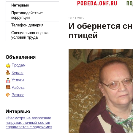
Интервью
Противодействие
коррупции
30.11.2012
И обернется сн
Телефон доверия
Специальная оценка
птицей
условий труда
Объявления
Продам
Куплю
Услуги
Работа
Разное
Интервью
«Несмотря на возросшие
нагрузки, личный состав
справляется с задачами»