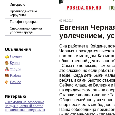
Интервью
Противодействие
коррупции
07.03.2024
Телефон доверия
Евгения Черная
Специальная оценка
условий труда
увлечением, у
Она работает в Койдине, пот
Объявления
Черных, приходится выезжа
вахтовым методом. Как можно
Продам
общественной деятельности
Куплю
- Сама не понимаю, - смеетс
Услуги
это сложно, но если работат
везде. Когда дети были малы
Работа
ребята и сами быстро стано
Разное
Сейчас младшие Валерия и Вл
на юридическом, он - на опе
Старшие двадцатилетние Тат
Интервью
Общее семейное увлечение -
«Несмотря на возросшие
спорт, если есть свободное 
нагрузки, личный состав
Наша собеседница признаетс
справляется с задачами»
было страшновато - справит