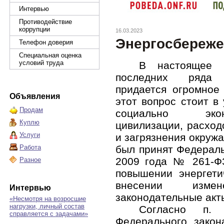
Интервью
Противодействие
коррупции
16.03.2023
Энергосбереже
Телефон доверия
Специальная оценка
условий труда
В настоящее 
последних ряда 
придается огромное
Объявления
этот вопрос стоит в
Продам
социально экон
Куплю
цивилизации, расход
Услуги
и загрязнения окруж
Работа
был принят Федераль
2009 года № 261-Ф
Разное
повышении энергети
внесении изме
Интервью
законодательные акт
«Несмотря на возросшие
нагрузки, личный состав
Согласно п.
справляется с задачами»
Федерального закон