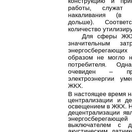
конструкцию и при
работы, служат
накаливания (в
дольше). Соответ
количество утилизир
Для сферы ЖКХ
значительным зат
энергосберегающих
образом не могло н
потребителя. Одн
очевиден – пр
электроэнергии ум
ЖКХ.
В настоящее время н
централизации и де
освещением в ЖКХ. 
децентрализации яв
энергосберегающе
выключателем с д
акустическим датчик