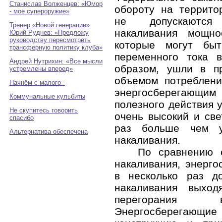
Станислав Волженцев: «Юмор
обороту на террито
- мое супероружие»
не допускаются
Тренер «Новой генерации»
накаливания мощн
Юрий Руднев: «Предложу
руководству пересмотреть
которые могут бы
трансферную политику клуба»
переменного тока 
Андрей Нутрихин: «Все мысли
образом, ушли в 
устремлены вперед»
объемом потреблени
Начнём с малого -
энергосберегающи
Коммунальные кульбиты
полезного действия 
Не скупитесь говорить
очень высокий и све
спасибо
раз больше чем у
Альтернатива обеспечена
накаливания.
По сравнению 
накаливания, энерг
в несколько раз д
накаливания выхо
перегорания в
Энергосберегающ