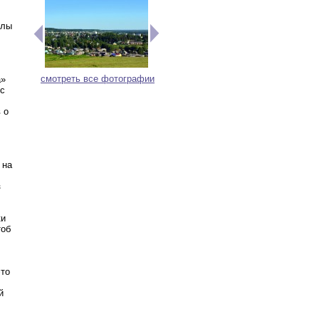
олы
смотреть все фотографии
а»
ус
 о
 на
з
ки
тоб
это
й