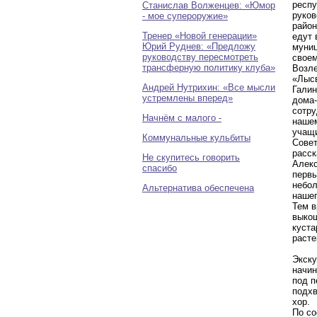
респу
Станислав Волженцев: «Юмор
руков
- мое супероружие»
район
Тренер «Новой генерации»
едут 
Юрий Руднев: «Предложу
муниц
руководству пересмотреть
своем
трансферную политику клуба»
Возле
«Лысв
Андрей Нутрихин: «Все мысли
Галин
устремлены вперед»
дома-
сотру
Начнём с малого -
нашем
учащи
Коммунальные кульбиты
Совет
расск
Не скупитесь говорить
Алекс
спасибо
первы
небол
Альтернатива обеспечена
нашег
Тем в
выкош
куста
расте
Экску
начин
под п
подхв
хор.
По со