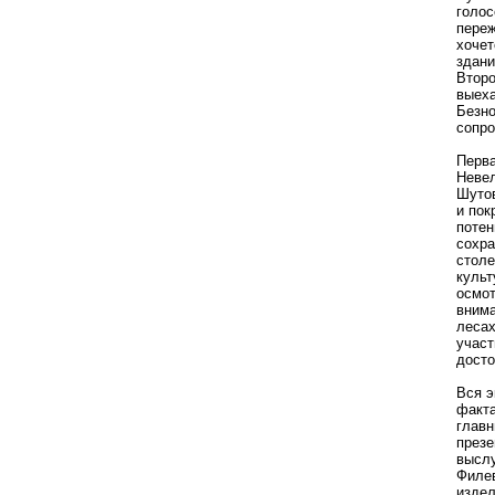
голос
переж
хочет
здани
Второ
выеха
Безно
сопро
Перва
Невел
Шутов
и пок
потен
сохра
столе
культ
осмот
внима
лесах
участ
досто
Вся э
факта
главн
презе
высл
Филев
издел