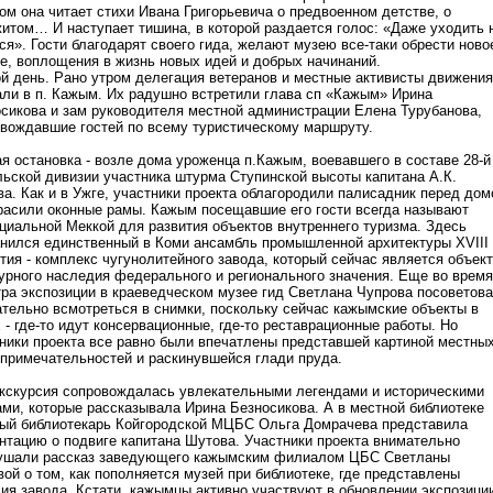
ом она читает стихи Ивана Григорьевича о предвоенном детстве, о
итом… И наступает тишина, в которой раздается голос: «Даже уходить 
ся». Гости благодарят своего гида, желают музею все-таки обрести ново
е, воплощения в жизнь новых идей и добрых начинаний.
й день. Рано утром делегация ветеранов и местные активисты движения
ли в п. Кажым. Их радушно встретили глава сп «Кажым» Ирина
сикова и зам руководителя местной администрации Елена Турубанова,
вождавшие гостей по всему туристическому маршруту.
я остановка - возле дома уроженца п.Кажым, воевавшего в составе 28-й
ьской дивизии участника штурма Ступинской высоты капитана А.К.
а. Как и в Ужге, участники проекта облагородили палисадник перед до
расили оконные рамы. Кажым посещавшие его гости всегда называют
циальной Меккой для развития объектов внутреннего туризма. Здесь
нился единственный в Коми ансамбль промышленной архитектуры XVIII
тия - комплекс чугунолитейного завода, который сейчас является объек
урного наследия федерального и регионального значения. Еще во время
ра экспозиции в краеведческом музее гид Светлана Чупрова посоветов
тельно всмотреться в снимки, поскольку сейчас кажымские объекты в
 - где-то идут консервационные, где-то реставрационные работы. Но
ники проекта все равно были впечатлены представшей картиной местны
примечательностей и раскинувшейся глади пруда.
кскурсия сопровождалась увлекательными легендами и историческими
ми, которые рассказывала Ирина Безносикова. А в местной библиотеке
ый библиотекарь Койгородской МЦБС Ольга Домрачева представила
нтацию о подвиге капитана Шутова. Участники проекта внимательно
ушали рассказ заведующего кажымским филиалом ЦБС Светланы
ой о том, как пополняется музей при библиотеке, где представлены
ия завода. Кстати, кажымцы активно участвуют в обновлении экспозици