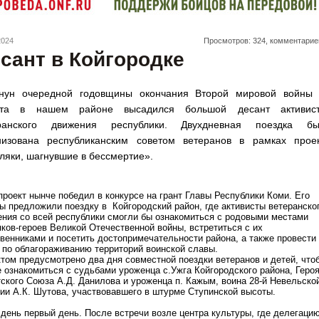
2024
Просмотров: 324, комментарие
сант в Койгородке
нун очередной годовщины окончания Второй мировой войны
ста в нашем районе высадился большой десант активист
ранского движения республики. Двухдневная поездка бы
низована республиканским советом ветеранов в рамках прое
ляки, шагнувшие в бессмертие».
проект нынче победил в конкурсе на грант Главы Республики Коми. Его
ы предложили поездку в Койгородский район, где активисты ветеранско
ния со всей республики смогли бы ознакомиться с родовыми местами
ков-героев Великой Отечественной войны, встретиться с их
венниками и посетить достопримечательности района, а также провести
 по облагораживанию территорий воинской славы.
том предусмотрено два дня совместной поездки ветеранов и детей, что
 ознакомиться с судьбами уроженца с.Ужга Койгородского района, Геро
ского Союза А.Д. Данилова и уроженца п. Кажым, воина 28-й Невельско
ии А.К. Шутова, участвовавшего в штурме Ступинской высоты.
 день первый день. После встречи возле центра культуры, где делегаци