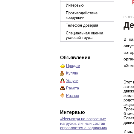
Интервью
Противодействие
коррупции
05.09.
Де
Телефон доверия
Специальная оценка
условий труда
В ка
авгу
вете
Объявления
орга
«Зем
Продам
Куплю
Услуги
Этот 
автор
Работа
движе
Разное
земля
родст
акции
Проек
Интервью
ближе
Совет
«Несмотря на возросшие
дивиз
нагрузки, личный состав
справляется с задачами»
Итак,