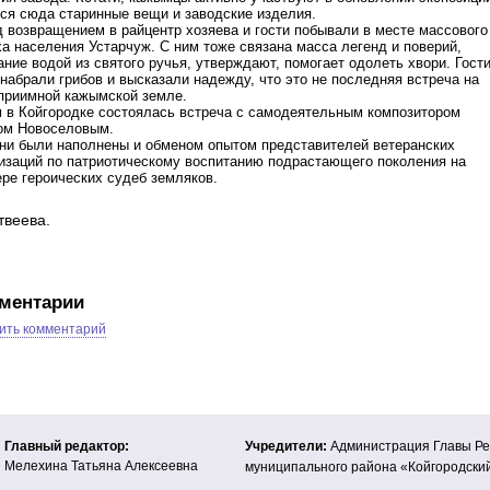
ся сюда старинные вещи и заводские изделия.
 возвращением в райцентр хозяева и гости побывали в месте массового
а населения Устарчуж. С ним тоже связана масса легенд и поверий,
ние водой из святого ручья, утверждают, помогает одолеть хвори. Гост
набрали грибов и высказали надежду, что это не последняя встреча на
приимной кажымской земле.
 в Койгородке состоялась встреча с самодеятельным композитором
ом Новоселовым.
ни были наполнены и обменом опытом представителей ветеранских
изаций по патриотическому воспитанию подрастающего поколения на
ре героических судеб земляков.
твеева.
ментарии
ить комментарий
Главный редактор:
Учредители:
Администрация Главы Ре
Мелехина Татьяна Алексеевна
муниципального района «Койгородски