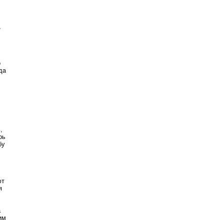
,
о
да
,
рь
бу
ют
я
а
им