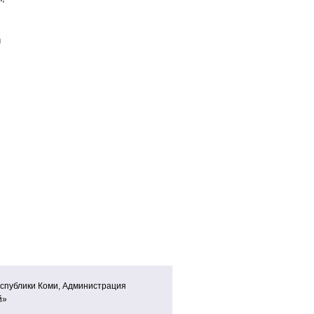
и
спублики Коми, Администрация
й»