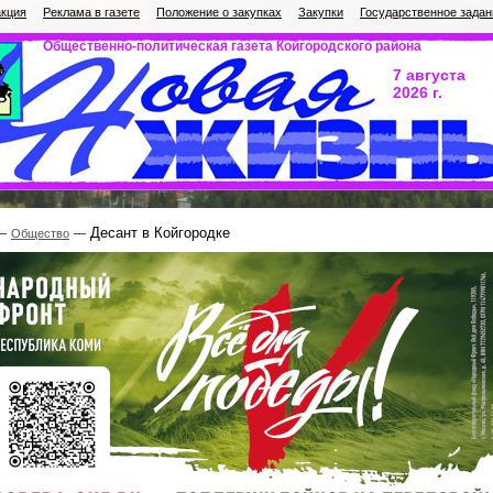
кция
Реклама в газете
Положение о закупках
Закупки
Государственное задан
Общественно-политическая газета Койгородского района
7 августа
2026 г.
Десант в Койгородке
Общество