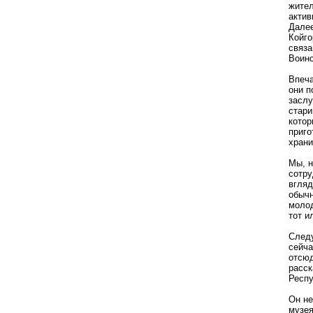
жител
актив
Далее
Койго
связа
Воин
Впеча
они п
заслу
стари
котор
приго
храни
Мы, н
сотру
вгляд
обычн
молод
тот и
Следу
сейча
отсюд
расск
Респу
Он не
музея