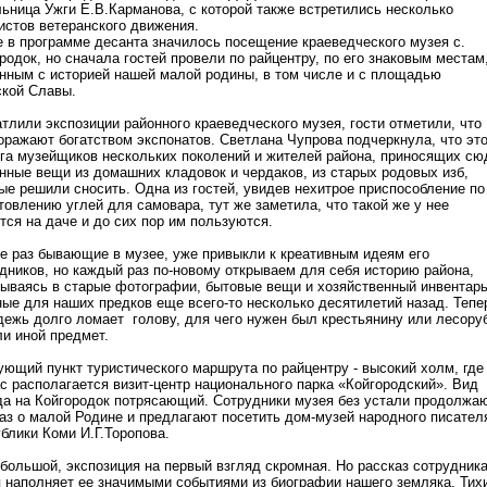
ьница Ужги Е.В.Карманова, с которой также встретились несколько
истов ветеранского движения.
 в программе десанта значилось посещение краеведческого музея с.
родок, но сначала гостей провели по райцентру, по его знаковым местам
нным с историей нашей малой родины, в том числе и с площадью
ской Славы.
тлили экспозиции районного краеведческого музея, гости отметили, что
оражают богатством экспонатов. Светлана Чупрова подчеркнула, что эт
га музейщиков нескольких поколений и жителей района, приносящих сю
нные вещи из домашних кладовок и чердаков, из старых родовых изб,
ые решили сносить. Одна из гостей, увидев нехитрое приспособление по
товлению углей для самовара, тут же заметила, что такой же у нее
тся на даче и до сих пор им пользуются.
е раз бывающие в музее, уже привыкли к креативным идеям его
дников, но каждый раз по-новому открываем для себя историю района,
ываясь в старые фотографии, бытовые вещи и хозяйственный инвентарь
ые для наших предков еще всего-то несколько десятилетий назад. Тепе
ежь долго ломает голову, для чего нужен был крестьянину или лесору
ли иной предмет.
ющий пункт туристического маршрута по райцентру - высокий холм, где
с располагается визит-центр национального парка «Койгородский». Вид
а на Койгородок потрясающий. Сотрудники музея без устали продолжа
аз о малой Родине и предлагают посетить дом-музей народного писател
блики Коми И.Г.Торопова.
большой, экспозиция на первый взгляд скромная. Но рассказ сотрудник
 наполняет ее значимыми событиями из биографии нашего земляка. Тих