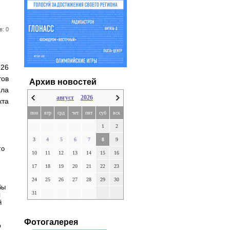
в: 0
 26
ов
Архив новостей
ла
август
2026
кта
пон
втр
срд
чет
пят
суб
вск
1
2
3
4
5
6
7
8
9
го
10
11
12
13
14
15
16
17
18
19
20
21
22
23
24
25
26
27
28
29
30
бы
31
я
й
Фотогалерея
ю