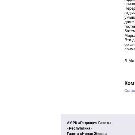
прино
Перед
отдых
умыва
даже 
госте
Затем
Марк
Эти д
орган
приме
Л.Ма
Ком
Остав
АУ РК «Редакция Газеты
«Республика»
Газета «Новая Жизнь»