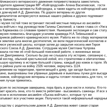
бликанского ветеранского движения поприветствовала заместитель
одителя администрации МР «Койгородский» Алена Василевская, гости
а и ветераны-активисты Койгородка, а также кадеты из койгородской шк
в дом-музей А.Д. Данилова. По дороге ветераны из других
ипалитетов интересуются жизнью нашего района и дружно подпевают
у баянисту.
 музея гостей тоже встречают песней местные певуньи из ансамбля
а войтъяс» под руководством Галины Смолиной, а также глава сп «Ужг
а Карманова со словами приветствия. Нынешняя экспозиция и сам стат
музея появились благодаря усилиям краеведа Н.А.Тебеньковой и
дников районного краеведческого музея. Работа же по сбору материалов
 земляке шла многие десятилетия, ее вели педагогический коллектив и
еся ужгинской школы, которая затем до закрытия носила имя Героя
ского Союза А.Д. Данилова. Сотрудник музея Светлана Чупрова
азала гостям об этой большой поисковой работе, о жизненных вехах
ея Дмитриевича. Сколько бы раз ни слышала эту историю, связанную с,
й взгляд, обычной крестьянской избой, его строителями и обитателями,
ьшую крупинку в истории большой страны, каждый раз комок в горле. И
о района ушли на войну 2326 человек, вернулись 1124.
ременем на территории, прилегающей к дому, где загодя было все
ено, выкорчеваны пни убранных деревьев и выкопаны лунки для высад
рников, койгородские ветераны и кадеты готовят почвосмесь для того, ч
ния лучше прижились.
рсия по экспозиции завершена, пора брать в руки кисти и лопаты. Кто-то
ает красить окна, кто-то вместе ребятами - высаживать саженцы. И все 
есни в исполнении ансамбля «Лысва войтъяс», которые тут же
атывают все участники акции. Получился такой неформальный народны
седству с родительским домом А.Д. Данилова живет самая старая