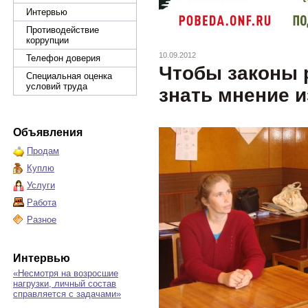
Интервью
Противодействие
коррупции
10.09.2012
Телефон доверия
Чтобы законы 
Специальная оценка
условий труда
знать мнение 
Объявления
Продам
Куплю
Услуги
Работа
Разное
Интервью
«Несмотря на возросшие
нагрузки, личный состав
справляется с задачами»