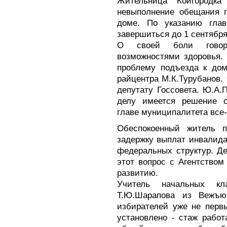
Жительница Койгородка
невыполнение обещания п
доме. По указанию гла
завершиться до 1 сентября
О своей боли говор
возможностями здоровья.
проблему подъезда к до
райцентра М.К.Турубанов.
депутату Госсовета. Ю.А.
делу имеется решение с
главе муниципалитета все-
Обеспокоенный житель п
задержку выплат инвалида
федеральных структур. Д
этот вопрос с Агентство
развитию.
Учитель начальных кл
Т.Ю.Шарапова из Вежъю
избирателей уже не первы
установлено - стаж работ