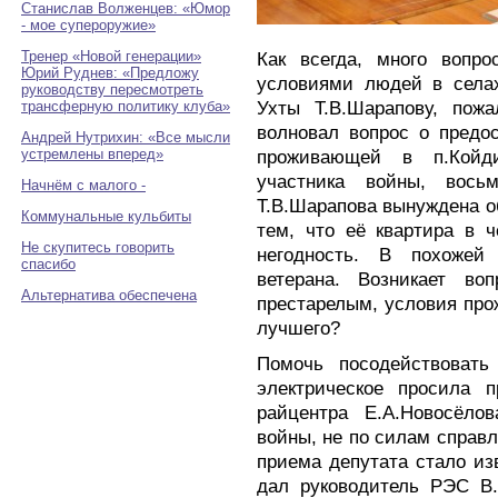
Станислав Волженцев: «Юмор
- мое супероружие»
Тренер «Новой генерации»
Как всегда, много вопр
Юрий Руднев: «Предложу
условиями людей в селах
руководству пересмотреть
Ухты Т.В.Шарапову, пож
трансферную политику клуба»
волновал вопрос о предо
Андрей Нутрихин: «Все мысли
устремлены вперед»
проживающей в п.Койд
участника войны, вось
Начнём с малого -
Т.В.Шарапова вынуждена об
Коммунальные кульбиты
тем, что её квартира в 
Не скупитесь говорить
негодность. В похожей
спасибо
ветерана. Возникает воп
Альтернатива обеспечена
престарелым, условия про
лучшего?
Помочь посодействовать
электрическое просила 
райцентра Е.А.Новосёло
войны, не по силам справл
приема депутата стало из
дал руководитель РЭС В.