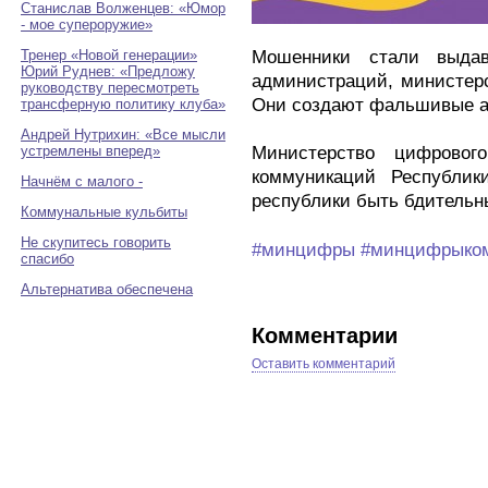
Станислав Волженцев: «Юмор
- мое супероружие»
Тренер «Новой генерации»
Мошенники стали выда
Юрий Руднев: «Предложу
администраций, министерс
руководству пересмотреть
Они создают фальшивые ак
трансферную политику клуба»
Андрей Нутрихин: «Все мысли
устремлены вперед»
Министерство цифровог
коммуникаций Республик
Начнём с малого -
республики быть бдительн
Коммунальные кульбиты
Не скупитесь говорить
#минцифры
#минцифрыко
спасибо
Альтернатива обеспечена
Комментарии
Оставить комментарий