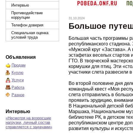
Интервью
Противодействие
коррупции
31.10.2024
Большое путеш
Телефон доверия
Специальная оценка
условий труда
Большая часть программы р
республиканского стадиона.
«Мужской круг «Застава». А 
эстафетах веселых стартов 
Объявления
ГТО. В творческой мастерс
Продам
кормушки для птиц. Эти «ст
участники слета развесили в
Куплю
Услуги
Во второй половине дня дел
Работа
командный квест «Моя респу
слета отправились в большо
Разное
проявить эрудицию, внимани
В Национальной детской биб
Маршака, Национальном муз
Интервью
библиотеке РК, в детском те
«Несмотря на возросшие
республиканском центре доп
нагрузки, личный состав
справляется с задачами»
развития культуры и искусст