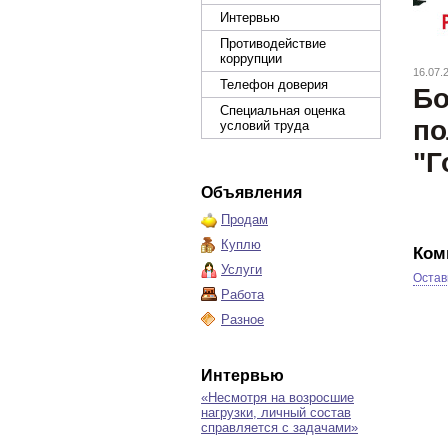
Интервью
Противодействие
коррупции
16.07.
Телефон доверия
Бо
Специальная оценка
по
условий труда
"Г
Объявления
Продам
Куплю
Ком
Услуги
Остав
Работа
Разное
Интервью
«Несмотря на возросшие
нагрузки, личный состав
справляется с задачами»