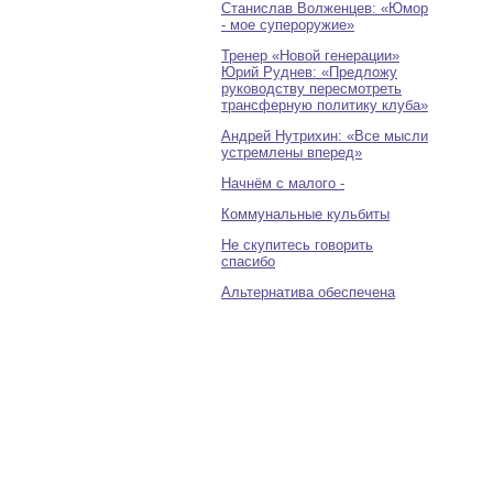
Станислав Волженцев: «Юмор
- мое супероружие»
Тренер «Новой генерации»
Юрий Руднев: «Предложу
руководству пересмотреть
трансферную политику клуба»
Андрей Нутрихин: «Все мысли
устремлены вперед»
Начнём с малого -
Коммунальные кульбиты
Не скупитесь говорить
спасибо
Альтернатива обеспечена