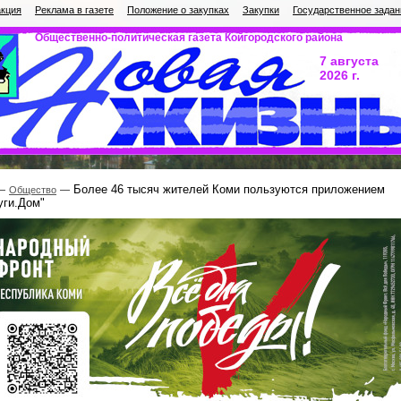
кция
Реклама в газете
Положение о закупках
Закупки
Государственное задан
Общественно-политическая газета Койгородского района
7 августа
2026 г.
Более 46 тысяч жителей Коми пользуются приложением
Общество
уги.Дом"