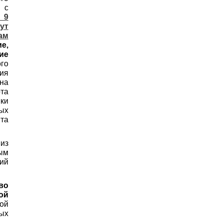
 с
 9
ут
м
е,
ие
го
ия
на
та
ики
ых
та
 из
ым
кий
во
ой
ой
ых