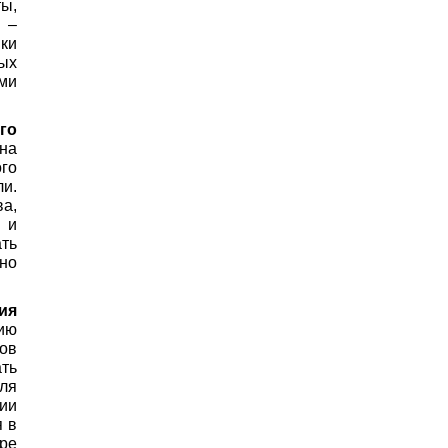
ы,
 –
ки
ых
ми
го
на
го
и.
а,
й и
ть
но
ия
ию
ов
ть
ля
рии
я в
ре