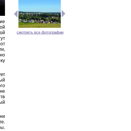
ие
ой
смотреть все фотографии
ой
ут
от
и,
пно
ку
ует
ый
го
не
тв
ый
ни
е.
ры.