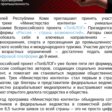
елей Республики Коми приглашают принять участ
реке «Министерство контента» – уникальн
грамме Всероссийского проекта
«ТопБЛОГ»
Президентск
тформы
«Россия – страна возможностей»
. Авторы смог
робовать себя в ключевых направлениях – 
авоохранения, спорта и просвещения до промышленност
ского хозяйства и международного туризма. Участие досту
 возрастных ограничений – достаточно подать заяв
ифровой платформе
до 9 июня.
оссийский проект «ТопБЛОГ» уже более пяти лет формир
оссии сообщество авторов, создающих социально значим
тент, и помогает им становиться лидерами общественно
ния. Трек «Министерство контента» стал первым в стра
атом, где блогеры и представители федеральных ведомс
местно разрабатывают медиапроекты и выстраивают нов
ат открытого диалога государства и общества.
год программа «Министерство контента» объединила сот
стников и федеральные ведомства в совместной работ
е 8,5 тысячи заявок со всей страны – это не просто циф