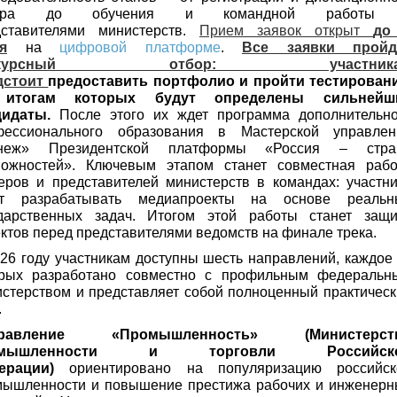
бора до обучения и командной работы
дставителями министерств.
Прием заявок открыт
до
я
на
цифровой платформе
.
Все заявки пройд
онкурсный отбор: участника
дстоит
предоставить портфолио и пройти тестировани
итогам которых будут определены сильнейш
дидаты.
После этого их ждет программа дополнительно
фессионального образования в Мастерской управлен
неж» Президентской платформы «Россия – стра
можностей». Ключевым этапом станет совместная рабо
еров и представителей министерств в командах: участн
ут разрабатывать медиапроекты на основе реальн
ударственных задач. Итогом этой работы станет защи
ктов перед представителями ведомств на финале трека.
26 году участникам доступны шесть направлений, каждое
орых разработано совместно с профильным федеральн
стерством и представляет собой полноценный практичес
.
правление «Промышленность» (Министерст
омышленности и торговли Российск
ерации)
ориентировано на популяризацию российск
мышленности и повышение престижа рабочих и инженерн