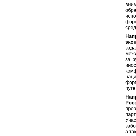
вним
обр
исп
фор
сред
Нап
эко
зад
меж
за р
инос
ком
нац
фор
путе
Нап
Рос
про
пар
Уча
забо
а та