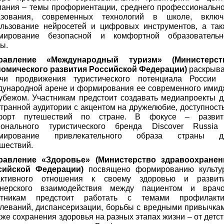
ания – темы профориентации, среднего профессионально
азования, современных технологий в школе, включ
ользование нейросетей и цифровых инструментов, а так
мирование безопасной и комфортной образовательн
ы.
равление «Международный туризм» (Министерст
номического развития Российской Федерации)
раскрыва
ачи продвижения туристического потенциала России 
дународной арене и формирования ее современного имид
убежом. Участникам предстоит создавать медиапроекты 
транной аудитории с акцентом на дружелюбие, доступност
форт путешествий по стране. В фокусе – развит
ионального туристического бренда Discover Russia
мирование привлекательного образа страны д
шествий.
равление «Здоровье» (Министерство здравоохранен
сийской Федерации)
посвящено формированию культу
активного отношения к своему здоровью и развит
тнерского взаимодействия между пациентом и врачо
стникам предстоит работать с темами профилакти
леваний, диспансеризации, борьбы с вредными привычка
кже сохранения здоровья на разных этапах жизни – от детс