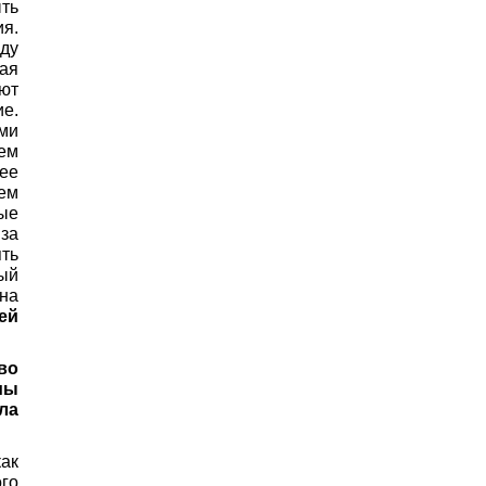
ыть
ия.
жду
ая
ют
е.
ми
ем
щее
ем
рые
 за
ть
ый
на
ей
во
мы
ла
ак
ого