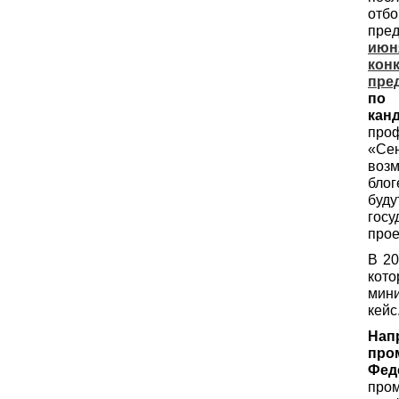
от
пре
июн
к
пре
по 
кан
про
«Се
воз
блог
буд
гос
прое
В 20
кот
мини
кейс
На
пр
Фед
про