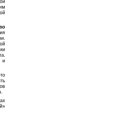
ой
ким
ой
во
ия
и.
ой
ки
та.
 и
то
ть
ов
в.
ах
й»