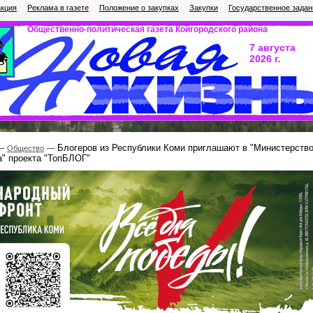
кция
Реклама в газете
Положение о закупках
Закупки
Государственное задан
Общественно-политическая газета Койгородского района
7 августа
2026 г.
Блогеров из Республики Коми приглашают в "Министерств
Общество
а" проекта "ТопБЛОГ"