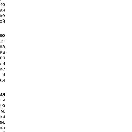
го
ая
же
ой
во
ет
на
жа
для
ь и
ие
 и
ля
ия
ры
ию
м.
ки
ми,
тва