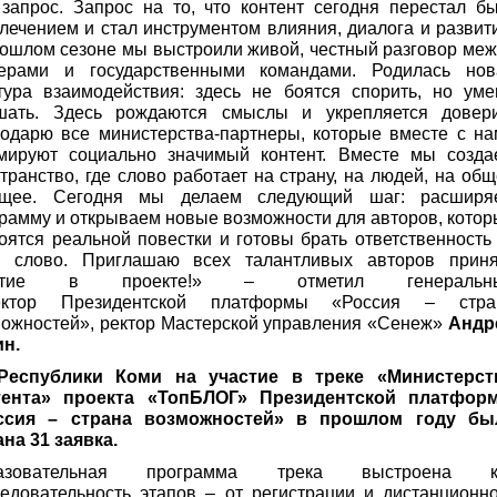
запрос. Запрос на то, что контент сегодня перестал б
лечением и стал инструментом влияния, диалога и развит
ошлом сезоне мы выстроили живой, честный разговор ме
герами и государственными командами. Родилась нов
тура взаимодействия: здесь не боятся спорить, но уме
шать. Здесь рождаются смыслы и укрепляется довери
одарю все министерства-партнеры, которые вместе с на
мируют социально значимый контент. Вместе мы созда
транство, где слово работает на страну, на людей, на об
ущее. Сегодня мы делаем следующий шаг: расширя
рамму и открываем новые возможности для авторов, кото
оятся реальной повестки и готовы брать ответственность
ё слово. Приглашаю всех талантливых авторов приня
стие в проекте!»
– отметил генеральн
ектор Президентской платформы «Россия – стра
ожностей», ректор Мастерской управления «Сенеж»
Андр
ин.
Республики Коми на участие в треке «Министерст
тента» проекта «ТопБЛОГ» Президентской платфор
ссия – страна возможностей» в прошлом году бы
на 31 заявка.
азовательная программа трека выстроена к
едовательность этапов – от регистрации и дистанционн