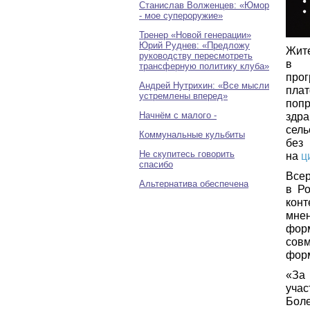
Станислав Волженцев: «Юмор
- мое супероружие»
Тренер «Новой генерации»
Юрий Руднев: «Предложу
Жит
руководству пересмотреть
в т
трансферную политику клуба»
про
Андрей Нутрихин: «Все мысли
пла
устремлены вперед»
поп
Начнём с малого -
здр
сель
Коммунальные кульбиты
без
Не скупитесь говорить
на
ц
спасибо
Всер
Альтернатива обеспечена
в Р
кон
мне
форм
сов
форм
«За 
уча
Боле