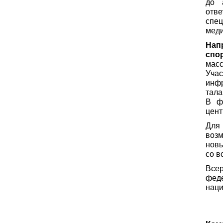
до 
отве
спе
мед
Нап
спо
мас
Уча
инф
тала
В ф
цент
Для
возм
нов
со в
Все
фед
наци