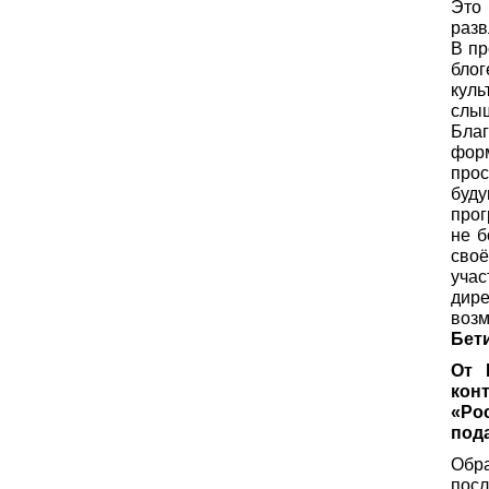
Это 
разв
В пр
бло
куль
слы
Благ
фор
прос
буд
прог
не б
сво
уча
дир
возм
Бет
От 
кон
«Ро
пода
Обр
посл