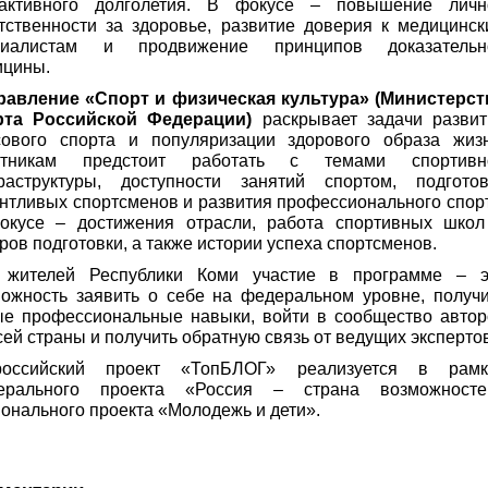
активного долголетия. В фокусе – повышение личн
тственности за здоровье, развитие доверия к медицинс
циалистам и продвижение принципов доказательн
ицины.
равление «Спорт и физическая культура» (Министерст
рта Российской Федерации)
раскрывает задачи развит
сового спорта и популяризации здорового образа жизн
стникам предстоит работать с темами спортивн
раструктуры, доступности занятий спортом, подготов
нтливых спортсменов и развития профессионального спор
окусе – достижения отрасли, работа спортивных школ
ров подготовки, а также истории успеха спортсменов.
 жителей Республики Коми
участие в программе – э
ожность заявить о себе на федеральном уровне, получи
ые профессиональные навыки, войти в сообщество автор
сей страны и получить обратную связь от ведущих эксперто
российский проект «ТопБЛОГ» реализуется в рамк
ерального проекта «Россия – страна возможносте
онального проекта «Молодежь и дети».