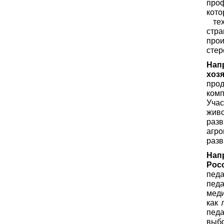
про
кот
тех
стра
прои
стер
Нап
хоз
про
ком
Уча
живо
раз
агр
разв
Нап
Рос
пед
пед
мед
как 
педа
выб