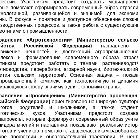
фессий. Участникам предстоит создавать медиапроект
орые помогают сформировать современный образ отрасли
нологичной, развивающейся и значимой для экономи
ны. В фокусе – понятное и доступное объяснение сложн
зводственных процессов, а также работа с существующи
еотипами о промышленности.
равление «Агротехнологии» (Министерство сельско
яйства Российской Федерации)
направлено 
движение ценностей и достижений агропромышленно
плекса и формирование современного образа отрасл
стникам предстоит работать с темами растениеводств
тноводства, переработки, аграрной науки, биотехнологи
вития сельских территорий. Основная задача – показа
опромышленный комплекс как технологичную и динамич
ивающуюся сферу, значимую для экономики страны.
равление «Просвещение» (Министерство просвещен
сийской Федерации)
ориентировано на широкую аудитор
агогов, родителей и школьников, а также студент
агогических вузов. Участникам предстоит создава
иапроекты, которые формируют современный образ учите
лидера мнений и наставника, показывают реальные исто
гогов и учеников, помогают старшеклассникам разобратьс
оре профессии и образовательной траектории. В цент