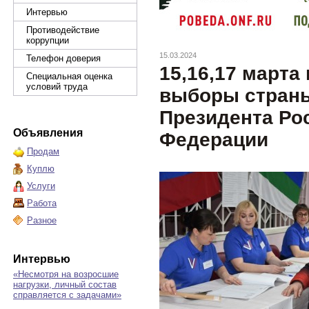
Интервью
Противодействие
коррупции
15.03.2024
Телефон доверия
15,16,17 марта
Специальная оценка
условий труда
выборы стран
Президента Ро
Объявления
Федерации
Продам
Куплю
Услуги
Работа
Разное
Интервью
«Несмотря на возросшие
нагрузки, личный состав
справляется с задачами»