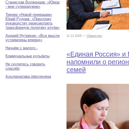
Станислав Волженцев: «Юмор
- мое супероружие»
Тренер «Новой генерации»
Юрий Руднев: «Предложу
руководству пересмотреть
трансферную политику клуба»
Андрей Нутрихин: «Все мысли
11.12.2025 —
Общество
устремлены вперед»
Начнём с малого -
«Единая Россия» и
Коммунальные кульбиты
напомнили о регио
Не скупитесь говорить
семей
спасибо
Альтернатива обеспечена