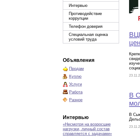
Интервью
Противодействие
коррупции
Телефон доверия
ВЦ
Специальная оценка
условий труда
цен
Крепк
свиде
Объявления
изуче
социа
Продам
23.11.
Куплю
Услуги
Работа
В 
Разное
мо
В Сы
Интервью
Дель
«Несмотря на возросшие
23.11.
нагрузки, личный состав
справляется с задачами»