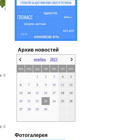
Архив новостей
ноябрь
2023
пон
втр
срд
чет
пят
суб
вск
в: 0
1
2
3
4
5
6
7
8
9
10
11
12
13
14
15
16
17
18
19
20
21
22
23
24
25
26
27
28
29
30
в: 0
Фотогалерея