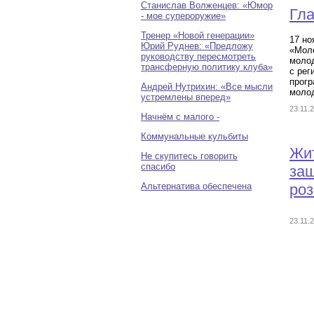
Станислав Волженцев: «Юмор
Гла
- мое супероружие»
Тренер «Новой генерации»
17 но
Юрий Руднев: «Предложу
«Моло
руководству пересмотреть
молод
трансферную политику клуба»
с рег
прогр
Андрей Нутрихин: «Все мысли
молод
устремлены вперед»
23.11.
Начнём с малого -
Коммунальные кульбиты
Жит
Не скупитесь говорить
спасибо
защ
Альтернатива обеспечена
ро
23.11.