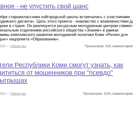
вное - не упустить свой шанс
ября старшеклассники койгородской школы встречались с участниками
дежного десанта». Цель этого проекта - знакомство с возможностями д
ежи в стране. Он реализуется ресурсным молодежным центром совмес
иональным отделением российского общества «Знание» в рамках
аммы комплексного развития молодежной политики Коми «Регион для
ых» нацпроекта «Образование».
2023 —
Общество
Просмотров: 423, комментарие
ели Республики Коми смогут узнать, как
ититься от мошенников при "псевдо"
зыгрышах
2023 —
Общество
Просмотров: 2124, комментарие