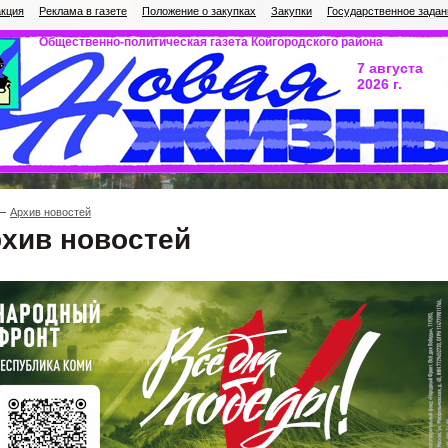
кция
Реклама в газете
Положение о закупках
Закупки
Государственное задан
Общественно-политическая газета Койгородского района
7 августа
2026 г.
Архив новостей
хив новостей