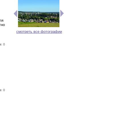
ля
тно
смотреть все фотографии
в: 0
в: 0